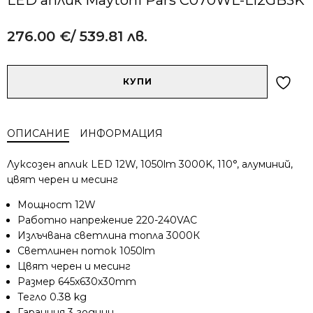
276.00
€
/ 539.81 лв.
Alternative:
количество
КУПИ
за
LED
аплик
ОПИСАНИЕ
ИНФОРМАЦИЯ
Maytoni
Pars
Луксозен аплик LED 12W, 1050lm 3000K, 110°, алуминий,
C070WL-
цвят черен и месинг
L12GB3K
Мощност 12W
Работно напрежение 220-240VAC
Излъчвана светлина топла 3000К
Светлинен поток 1050lm
Цвят черен и месинг
Размер 645x630x30mm
Тегло 0.38 kg
Гаранция 3 години