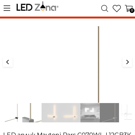
0
LED аплик Maytoni Pars C070WL-L12GB3K