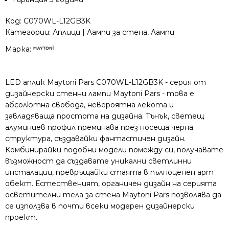
Код:
C070WL-L12GB3K
Категории:
Аплици | Лампи за стена
,
Лампи
Марка:
LED аплик Maytoni Pars C070WL-L12GB3K - серия от
дизайнерски стенни лампи Maytoni Pars - това е
абсолютна свобода, невероятна лекота и
завладяваща простота на дизайна. Тънък, светещ
алуминиев профил преминава през носеща черна
структура, създавайки фантастичен дизайн.
Комбинирайки подобни модели помежду си, получавате
възможност да създавате уникални светлинни
инсталации, превръщайки стаята в пълноценен арт
обект. Естественият, органичен дизайн на серията
осветителни тела за стена Maytoni Pars позволява да
се използва в почти всеки модерен дизайнерски
проект.