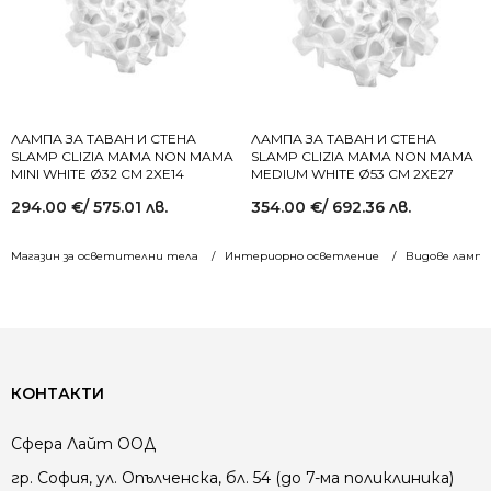
ЛАМПА ЗА ТАВАН И СТЕНА
ЛАМПА ЗА ТАВАН И СТЕНА
SLAMP CLIZIA MAMA NON MAMA
SLAMP CLIZIA MAMA NON MAMA
MINI WHITE Ø32 СМ 2XE14
MEDIUM WHITE Ø53 СМ 2XE27
294.00
€
/ 575.01 лв.
354.00
€
/ 692.36 лв.
Магазин за осветителни тела
Интериорно осветление
Видове лампи
КОНТАКТИ
Сфера Лайт ООД
гр. София, ул. Опълченска, бл. 54 (до 7-ма поликлиника)