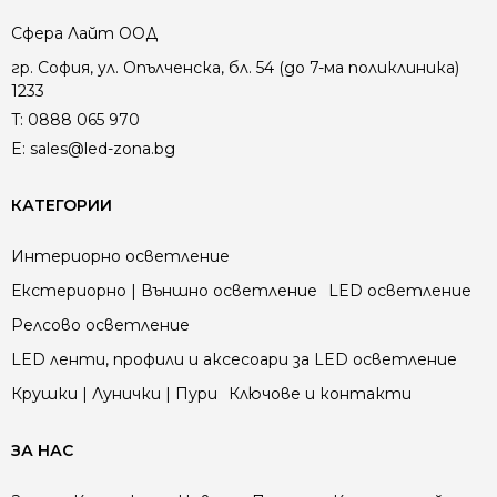
Сфера Лайт ООД
гр. София, ул. Опълченска, бл. 54 (до 7-ма поликлиника)
1233
T:
0888 065 970
E:
sales@led-zona.bg
КАТЕГОРИИ
Интериорно осветление
Екстериорно | Външно осветление
LED осветление
Релсово осветление
LED ленти, профили и аксесоари за LED осветление
Крушки | Лунички | Пури
Ключове и контакти
ЗА НАС