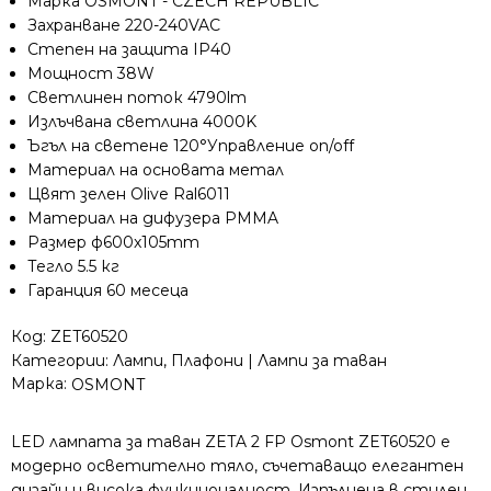
Марка OSMONT - CZECH REPUBLIC
Захранване 220-240VAC
Степен на защита IP40
Мощност 38W
Светлинен поток 4790lm
Излъчвана светлина 4000K
Ъгъл на светене 120°Управление on/off
Материал на основата метал
Цвят зелен Olive Ral6011
Материал на дифузера PMMA
Размер ф600x105mm
Тегло 5.5 кг
Гаранция 60 месеца
Код:
ZET60520
Категории:
Лампи
,
Плафони | Лампи за таван
Марка:
OSMONT
LED лампата за таван ZETA 2 FP Osmont ZET60520 е
модерно осветително тяло, съчетаващо елегантен
дизайн и висока функционалност. Изпълнена в стилен