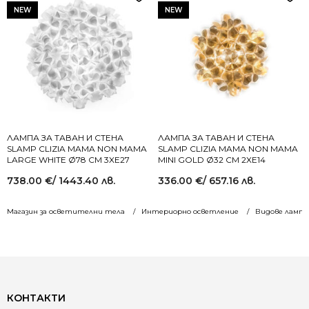
NEW
NEW
ЛАМПА ЗА ТАВАН И СТЕНА
ЛАМПА ЗА ТАВАН И СТЕНА
SLAMP CLIZIA MAMA NON MAMA
SLAMP CLIZIA MAMA NON MAMA
LARGE WHITE Ø78 СМ 3XE27
MINI GOLD Ø32 СМ 2XE14
738.00
€
/ 1443.40 лв.
336.00
€
/ 657.16 лв.
Магазин за осветителни тела
Интериорно осветление
Видове лампи
КОНТАКТИ