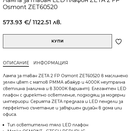
Osmont ZET60520
573.93
€
/ 1122.51 лв.
Alternative:
количество
КУПИ
за
Лампа
за
ОПИСАНИЕ
ИНФОРМАЦИЯ
таван
LED
Лампа за таван ZETA 2 FP Osmont ZET60520 в маслинено
плафон
зелен цвят с матов PMMA абажур и 4000K неутрална
ZETA
светлина (налична и в 3000K вариант). Елегантен LED
2
плафон с директно осветление, подходящ за модерни
FP
Osmont
интериори. Серията ZETA предлага и LED пендели за
ZET60520
перфектно съчетание и завършен дизайн в дома или
офиса.
Тип осветително тяло LED плафон