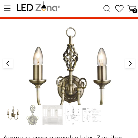
0
Лампа за стена аплик с ключ Zanzibar