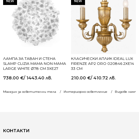
NEW
NEW
ЛАМПА ЗА ТАВАН И СТЕНА
КЛАСИЧЕСКИ АПЛИК IDEAL LUX
SLAMP CLIZIA MAMA NON MAMA
FIRENZE AP2 ORO 020846 2XE14
LARGE WHITE Ø78 СМ 3XE27
33 СМ
738.00
€
/ 1443.40 лв.
210.00
€
/ 410.72 лв.
Магазин за осветителни тела
Интериорно осветление
Видове лампи
КОНТАКТИ