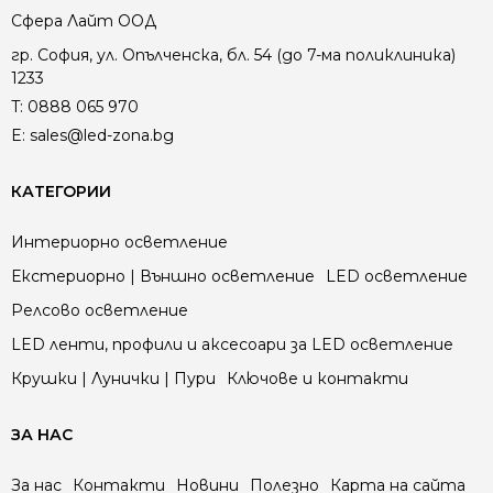
Сфера Лайт ООД
гр. София, ул. Опълченска, бл. 54 (до 7-ма поликлиника)
1233
T:
0888 065 970
E:
sales@led-zona.bg
КАТЕГОРИИ
Интериорно осветление
Екстериорно | Външно осветление
LED осветление
Релсово осветление
LED ленти, профили и аксесоари за LED осветление
Крушки | Лунички | Пури
Ключове и контакти
ЗА НАС
За нас
Контакти
Новини
Полезно
Карта на сайта