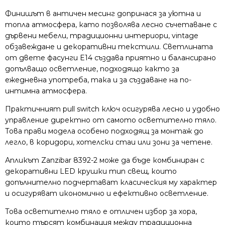
Финишът в античен месинг допринася за уютна и
топла атмосфера, като позволява лесно съчетаване с
дървени мебели, традиционни интериори, vintage
обзавеждане и декоративни текстили. Светлината
от двете фасунги E14 създава приятно и балансирано
допълващо осветление, подходящо както за
ежедневна употреба, така и за създаване на по-
интимна атмосфера.
Практичният pull switch ключ осигурява лесно и удобно
управление директно от самото осветително тяло.
Това прави модела особено подходящ за монтаж до
легло, в коридори, хотелски стаи или зони за четене.
Апликът Zanzibar 8392-2 може да бъде комбиниран с
декоративни LED крушки тип свещ, които
допълнително подчертават класическия му характер
и осигуряват икономично и ефективно осветление.
Това осветително тяло е отличен избор за хора,
които търсят комбинация между традиционна