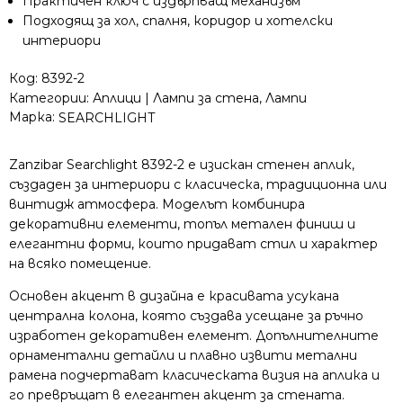
Практичен ключ с издърпващ механизъм
Подходящ за хол, спалня, коридор и хотелски
интериори
Код:
8392-2
Категории:
Аплици | Лампи за стена
,
Лампи
Марка:
SEARCHLIGHT
Zanzibar Searchlight 8392-2 е изискан стенен аплик,
създаден за интериори с класическа, традиционна или
винтидж атмосфера. Моделът комбинира
декоративни елементи, топъл метален финиш и
елегантни форми, които придават стил и характер
на всяко помещение.
Основен акцент в дизайна е красивата усукана
централна колона, която създава усещане за ръчно
изработен декоративен елемент. Допълнителните
орнаментални детайли и плавно извити метални
рамена подчертават класическата визия на аплика и
го превръщат в елегантен акцент за стената.