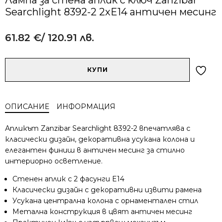
Searchlight 8392-2 2xE14 античен месинг
61.82
€
/ 120.91 лв.
Alternative:
количество
КУПИ
за
Лампа
за
ОПИСАНИЕ
ИНФОРМАЦИЯ
стена
аплик
Апликът Zanzibar Searchlight 8392-2 впечатлява с
с
класически дизайн, декоративна усукана колона и
ключ
елегантен финиш в античен месинг за стилно
Zanzibar
интериорно осветление.
Searchlight
8392-
Стенен аплик с 2 фасунги E14
2
Класически дизайн с декоративни извити рамена
2xE14
Усукана централна колона с орнаментален стил
античен
Метална конструкция в цвят античен месинг
месинг