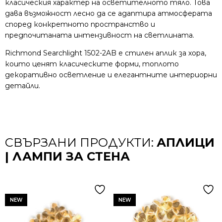
класическия характер на осветителното тяло. Това
дава възможност лесно да се адаптира атмосферата
според конкретното пространство и
предпочитаната интензивност на светлината.
Richmond Searchlight 1502-2AB е стилен аплик за хора,
които ценят класическите форми, топлото
декоративно осветление и елегантните интериорни
детайли.
СВЪРЗАНИ ПРОДУКТИ:
АПЛИЦИ
| ЛАМПИ ЗА СТЕНА
NEW
NEW