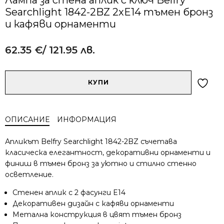
Searchlight 1842-2BZ 2xE14 тъмен бронз
и кафяви орнаменти
62.35
€
/ 121.95 лв.
Alternative:
количество
КУПИ
за
Лампа
за
ОПИСАНИЕ
ИНФОРМАЦИЯ
стена
аплик
Апликът Belfry Searchlight 1842-2BZ съчетава
с
класическа елегантност, декоративни орнаменти и
ключ
финиш в тъмен бронз за уютно и стилно стеннo
Belfry
осветление.
Searchlight
1842-
Стенен аплик с 2 фасунги E14
2BZ
Декоративен дизайн с кафяви орнаменти
2xE14
Метална конструкция в цвят тъмен бронз
тъмен