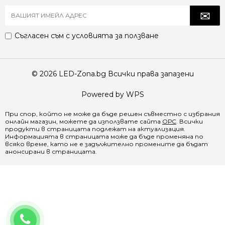
Съгласен съм с
условията за ползване
© 2026 LED-Zona.bg Всички права запазени
Powered by WPS
При спор, който не може да бъде решен съвместно с избрания
онлайн магазин, можете да използвате сайта
ОРС
. Всички
продукти в страницата подлежат на актуализация.
Информацията в страницата може да бъде променяна по
всяко време, като не е задължително промените да бъдат
анонсирани в страницата.
0888 065 970