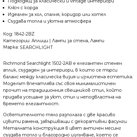
Подходящ за класически и vintage интериори
бронз
Ключ с корда
и
Идеален за хол, спалня, коридор или хотел
кафяви
Създава топла и уютна атмосфера
орнаменти
Код:
1842-2BZ
Категории:
Аплици | Лампи за стена
,
Лампи
Марка:
SEARCHLIGHT
Richmond Searchlight 1502-2AB е елегантен стенен
аплик, създаден за интериори, в които се търси
баланс между класическа визия и изчистена естетика.
Моделът впечатлява със своя минималистичен
прочит на традиционния свещников стил, който
придава усещане за уют, стил и неподвластна на
времето елегантност.
Осветителното тяло разполага с две красиво
извити рамена, завършващи с декоративни фасунги.
Металната конструкция в цвят античен месинг
създава топло и благородно излъчване, което се