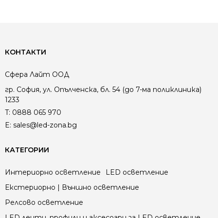
КОНТАКТИ
Сфера Лайт ООД
гр. София, ул. Опълченска, бл. 54 (до 7-ма поликлиника)
1233
T:
0888 065 970
E:
sales@led-zona.bg
КАТЕГОРИИ
Интериорно осветление
LED осветление
Екстериорно | Външно осветление
Релсово осветление
LED ленти, профили и аксесоари за LED осветление