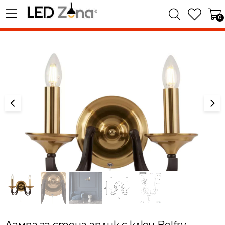
0
Лампа за стена аплик с ключ Belfry