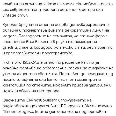
комбинира отлично както с класически мебели, така и
със съвременни интериорни решения в ретро или
vintage стил.
Куполообразната стенна основа допълва хармонично
дизайна и подчертава фината декоративна линия на
модела. Благодарение на семплата, но стилна форма,
апликът се вписва лесно в различни помещения –
дневни, спални, коридори, хотелски стаи, ресторанти
и представителни пространства.
Richmond 1502-2AB е отлично решение както за
основно допълващо осветление, така и за създаване на
уютна акцентна светлина. Поставен до огледало, над
нощни шкафчета или като част от симетрична
композиция по стените, моделът придава завършен и
изискан облик на интериора.
Фасунгите E14 позволяват използването на
разнообразни декоративни LED крушки, включително
filament модели, които допълнително подчертават