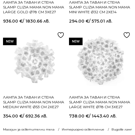
ЛАМПА ЗА ТАВАН И СТЕНА
ЛАМПА ЗА ТАВАН И СТЕНА
SLAMP CLIZIA MAMA NON MAMA
SLAMP CLIZIA MAMA NON MAMA
LARGE GOLD Ø78 СМ 3XE27
MINI WHITE Ø32 СМ 2XE14
936.00
€
/ 1830.66 лв.
294.00
€
/ 575.01 лв.
NEW
NEW
ЛАМПА ЗА ТАВАН И СТЕНА
ЛАМПА ЗА ТАВАН И СТЕНА
SLAMP CLIZIA MAMA NON MAMA
SLAMP CLIZIA MAMA NON MAMA
MEDIUM WHITE Ø53 СМ 2XE27
LARGE WHITE Ø78 СМ 3XE27
354.00
€
/ 692.36 лв.
738.00
€
/ 1443.40 лв.
Магазин за осветителни тела
Интериорно осветление
Видове лампи