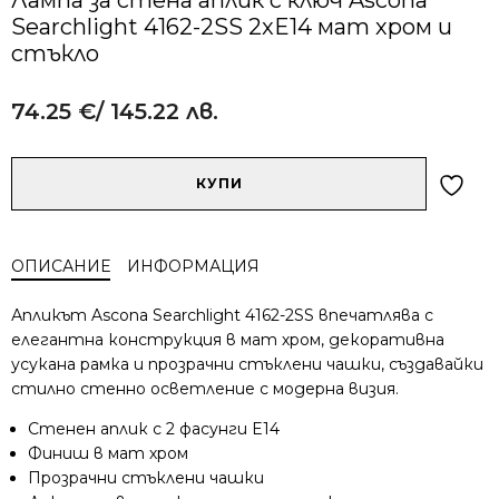
Searchlight 4162-2SS 2xE14 мат хром и
стъкло
74.25
€
/ 145.22 лв.
Alternative:
количество
КУПИ
за
Лампа
за
ОПИСАНИЕ
ИНФОРМАЦИЯ
стена
аплик
Апликът Ascona Searchlight 4162-2SS впечатлява с
с
елегантна конструкция в мат хром, декоративна
ключ
усукана рамка и прозрачни стъклени чашки, създавайки
Ascona
стилно стеннo осветление с модерна визия.
Searchlight
4162-
Стенен аплик с 2 фасунги E14
2SS
Финиш в мат хром
2xE14
Прозрачни стъклени чашки
мат