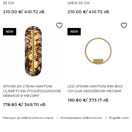
33 СМ
2XE14 33 СМ
210.00
€
/ 410.72 лв.
210.00
€
/ 410.72 лв.
NEW
NEW
АПЛИК ЗА СТЕНА MAYTONI
LED АПЛИК MAYTONI RIM Ø40
CLARETT 5W 2700/3000/4000K
СМ 24W 2600/3500K МЕСИНГ
МРАМОР И МЕСИНГ
190.80
€
/ 373.17 лв.
178.80
€
/ 349.70 лв.
Магазин за осветителни тела
Интериорно осветление
Видове лампи