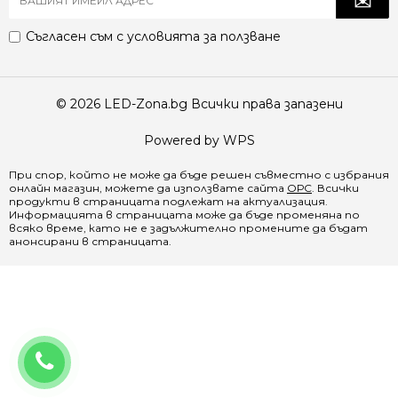
Съгласен съм с
условията за ползване
© 2026 LED-Zona.bg Всички права запазени
Powered by WPS
При спор, който не може да бъде решен съвместно с избрания
онлайн магазин, можете да използвате сайта
ОРС
. Всички
продукти в страницата подлежат на актуализация.
Информацията в страницата може да бъде променяна по
всяко време, като не е задължително промените да бъдат
анонсирани в страницата.
0888 065 970