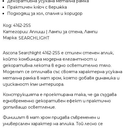
Декоративна усукана метална рамка
хром
Практичен ключ с верижка
и
Подходящ за хол, спалня и коридор
стъкло
Код:
4162-2SS
Категории:
Аплици | Лампи за стена
,
Лампи
Марка:
SEARCHLIGHT
Ascona Searchlight 4162-2SS е стилен стенен аплик,
който комбинира модерна елегантност и
декоративна лекота в едно осветително тяло.
Моделът се отличава със своята характерна усукана
метална рамка в мат хром, която добавя динамика и
изисканост към интериора.
Конструкцията е проектирана така, че да създава
едновременно декоративен ефект и практично
допълващо осветление.
Финишът в мат хром придава съвременен и
универсален характер на аплика. Той лесно се