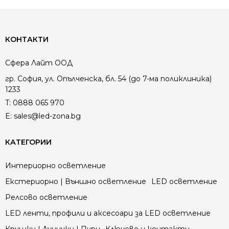
КОНТАКТИ
Сфера Лайт ООД
гр. София, ул. Опълченска, бл. 54 (до 7-ма поликлиника)
1233
T:
0888 065 970
E:
sales@led-zona.bg
КАТЕГОРИИ
Интериорно осветление
Екстериорно | Външно осветление
LED осветление
Релсово осветление
LED ленти, профили и аксесоари за LED осветление
Крушки | Лунички | Пури
Ключове и контакти