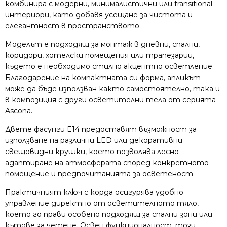
комбинира с модерни, минималистични или transitional
интериори, като добавя усещане за чистота и
елегантност в пространството.
Моделът е подходящ за монтаж в дневни, спални,
коридори, хотелски помещения или трапезарии,
където е необходимо стилно акцентно осветление.
Благодарение на компактната си форма, апликът
може да бъде използван както самостоятелно, така и
в композиция с други осветителни тела от серията
Ascona.
Двете фасунги E14 предоставят възможност за
използване на различни LED или декоративни
свещовидни крушки, което позволява лесно
адаптиране на атмосферата според конкретното
помещение и предпочитанията за осветеност.
Практичният ключ с корда осигурява удобно
управление директно от осветителното тяло,
което го прави особено подходящ за спални зони или
кътове за четене. Освен функционалност, този