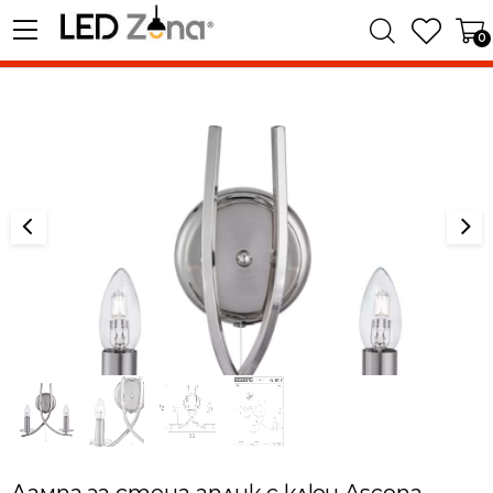
0
Лампа за стена аплик с ключ Ascona