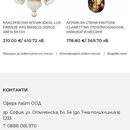
КЛАСИЧЕСКИ АПЛИК IDEAL LUX
АПЛИК ЗА СТЕНА MAYTONI
FIRENZE AP2 BIANCO 012902
CLARETT 5W 2700/3000/4000K
2XE14 33 СМ
МРАМОР И МЕСИНГ
210.00
€
/ 410.72 лв.
178.80
€
/ 349.70 лв.
Магазин за осветителни тела
Интериорно осветление
Видове лампи
КОНТАКТИ
Сфера Лайт ООД
гр. София, ул. Опълченска, бл. 54 (до 7-ма поликлиника)
1233
T:
0888 065 970