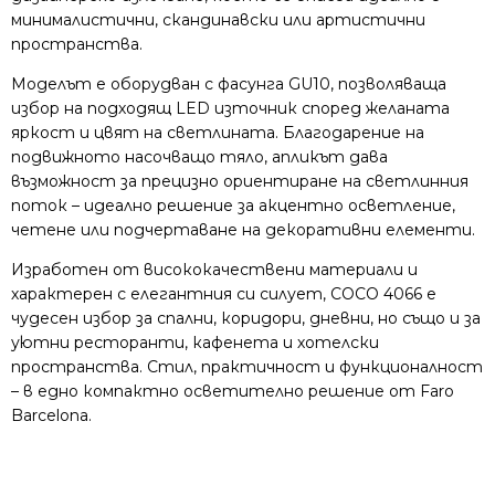
минималистични, скандинавски или артистични
пространства.
Моделът е оборудван с фасунга GU10, позволяваща
избор на подходящ LED източник според желаната
яркост и цвят на светлината. Благодарение на
подвижното насочващо тяло, апликът дава
възможност за прецизно ориентиране на светлинния
поток – идеално решение за акцентно осветление,
четене или подчертаване на декоративни елементи.
Изработен от висококачествени материали и
характерен с елегантния си силует, COCO 4066 е
чудесен избор за спални, коридори, дневни, но също и за
уютни ресторанти, кафенета и хотелски
пространства. Стил, практичност и функционалност
– в едно компактно осветително решение от Faro
Barcelona.