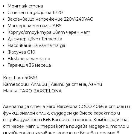
Монтаж стена
Степен на защита IP20
Захранващо напрежение 220V-240VAC
Материал метал и ABS
Корпус/структура цвят черен мат
Дифузер цвят Terracotta
Насочване на лампата да
Фасунга G10
Включена лампа не
Гаранция 36 месеца
Код:
Faro-40663
Категории:
Аплици | Лампи за стена
,
Лампи
Марка:
FARO BARCELONA
Лампата за стена Faro Barcelona COCO 4066 е стилен и
функционален аплик, създаден да внесе характер и
индивидуалност във вашия интериор. Комбинацията
от черен мат и терракота придава модерно, топло и
дизайнерско излъчване, което се вписва идеално в