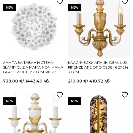
NEW
NEW
ЛАМПА ЗА ТАВАН И СТЕНА
КЛАСИЧЕСКИ АПЛИК IDEAL LUX
SLAMP CLIZIA MAMA NON MAMA
FIRENZE AP2 ORO 020846 2XE14
LARGE WHITE Ø78 СМ 3XE27
33 СМ
738.00
€
/ 1443.40 лв.
210.00
€
/ 410.72 лв.
NEW
NEW