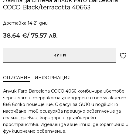
COCO Black/terracotta 40663
Доставка 14-21 дни
38.64
€
/ 75.57 лв.
Alternative:
количество
КУПИ
за
Лампа
за
ОПИСАНИЕ
ИНФОРМАЦИЯ
стена
аплик
Аплик Faro Barcelona COCO 4066 комбинира цветове
Faro
черен мат и терракота за модерен и топъл акцент
Barcelona
във всяко помещение. С фасунга GU10 и подвижно
COCO
насочване, той осигурява прецизно осветление за
Black/terracotta
40663
спални, дневни, коридори и дизайнерски
пространства. Идеален за акцентно, декоративно и
функционално осветление.