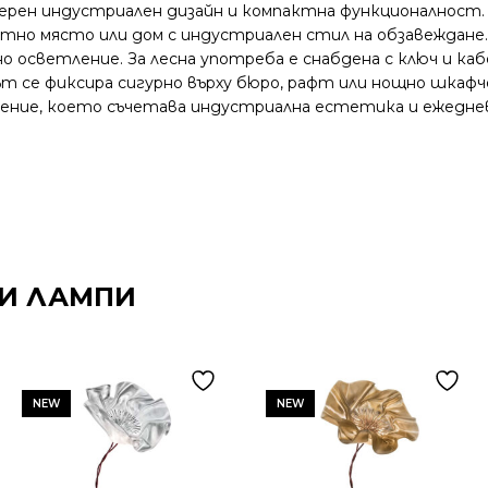
 модерен индустриален дизайн и компактна функционалност
отно място или дом с индустриален стил на обзавеждане.
о осветление. За лесна употреба е снабдена с ключ и ка
 се фиксира сигурно върху бюро, рафт или нощно шкафче
решение, което съчетава индустриална естетика и ежедн
И ЛАМПИ
NEW
NEW