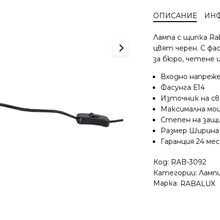
с
ОПИСАНИЕ
ИН
щипка
с
Лампа с щипка Rab
индустриален
цвят черен. С фа
дизайн
за бюро, четене 
Rabalux
Flint
Входно напреж
3092
Фасунга Е14
Източник на св
Максимална мо
Степен на защ
Размер Ширина
Гаранция 24 ме
Код:
RAB-3092
Категории:
Ламп
Марка:
RABALUX