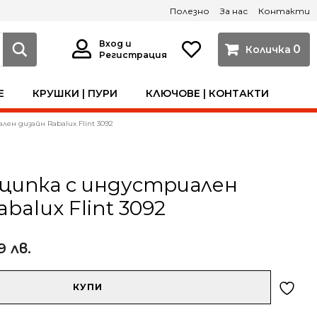
Полезно
За нас
Контакти
Вход и
0
Регистрация
Е
КРУШКИ | ПУРИ
КЛЮЧОВЕ | КОНТАКТИ
ен дизайн Rabalux Flint 3092
щипка с индустриален
balux Flint 3092
9 лв.
КУПИ