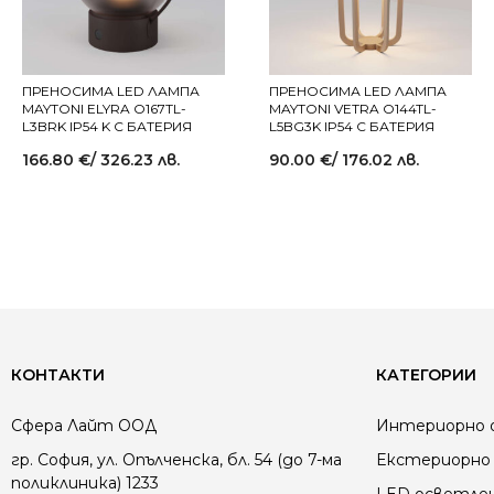
ПРЕНОСИМА LED ЛАМПА
ПРЕНОСИМА LED ЛАМПА
MAYTONI ELYRA O167TL-
MAYTONI VETRA O144TL-
L3BRK IP54 K С БАТЕРИЯ
L5BG3K IP54 С БАТЕРИЯ
166.80
€
/ 326.23 лв.
90.00
€
/ 176.02 лв.
КОНТАКТИ
КАТЕГОРИИ
Сфера Лайт ООД
Интериорно 
гр. София, ул. Опълченска, бл. 54 (до 7-ма
Екстериорно 
поликлиника) 1233