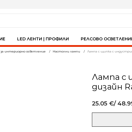
ИЕ
LED ЛЕНТИ | ПРОФИЛИ
РЕЛСОВО ОСВЕТЛЕНИ
 за интериорно осветление
Настолни лампи
Лампа с щипка с индустриал
Лампа с 
дизайн Ra
25.05
€
/ 48.9
Alternative:
количество
за
Лампа