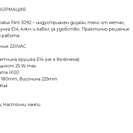
ФОРМАЦИЯ
alux Flint 3092 – индустриален дизайн, тяло от метал,
сунга Е14, ключ и кабел за удобство. Практично решение
и работа.
ение 220VAC
етлина крушка Е14 (не е включена)
щност 25 W max.
ита IP20
 180mm, Височина 225mm
сеца
и
,
Настолни лампи