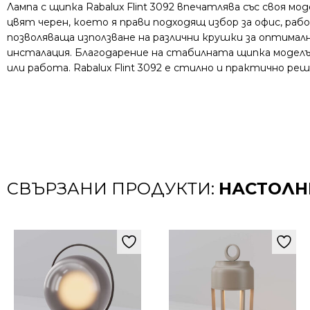
Лампа с щипка Rabalux Flint 3092 впечатлява със своя
цвят черен, което я прави подходящ избор за офис, раб
позволяваща използване на различни крушки за оптималн
инсталация. Благодарение на стабилната щипка моделът
или работа. Rabalux Flint 3092 е стилно и практично 
СВЪРЗАНИ ПРОДУКТИ:
НАСТОЛН