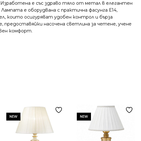
. Изработена е със здраво тяло от метал в елегантен
 Лампата е оборудвана с практична фасунга Е14,
бел, които осигуряват удобен контрол и бърза
, предоставяйки насочена светлина за четене, учене
евен комфорт.
NEW
NEW