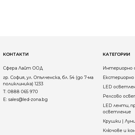
КОНТАКТИ
КАТЕГОРИИ
Сфера Лайт ООД
Интериорно 
гр. София, ул. Опълченска, бл. 54 (до 7-ма
Екстериорно 
поликлиника) 1233
LED осветле
T:
0888 065 970
Релсово осв
E:
sales@led-zona.bg
LED ленти, пр
осветление
Крушки | Луни
Ключове и к