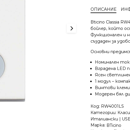
с
ОПИСАНИЕ
ИН
подсветка
Bicino
Bticino Classia R
Classia
бойлер, който ос
RW4001LS
Функционален и н
1P
създаден за удоб
16А
1
Основни предимс
модул
бял
Номинален ток 
Вградена LED п
Ясен светлинен
1 модул – комп
Винтови клеми 
Модерен бял диз
Код:
RW4001LS
Категории:
Клас
Италиански | US
Марка:
BTicino