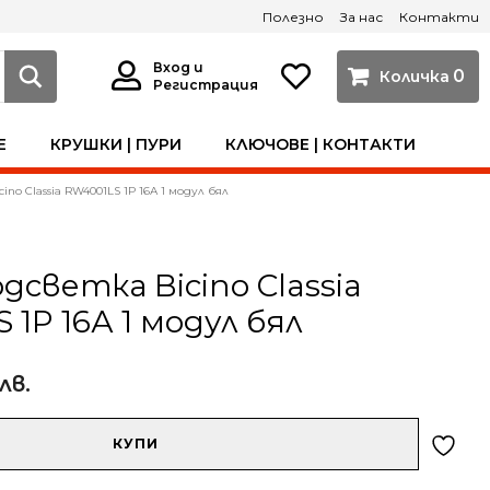
Полезно
За нас
Контакти
Вход и
0
Регистрация
Е
КРУШКИ | ПУРИ
КЛЮЧОВЕ | КОНТАКТИ
ino Classia RW4001LS 1P 16А 1 модул бял
дсветка Bicino Classia
 1P 16А 1 модул бял
 лв.
КУПИ