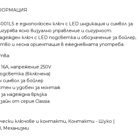
ФОРМАЦИЯ
W4001LS е еднополюсен ключ с LED индикация и символ за
игурява ясно визуално управление и сигурност.
адежден ключ с LED подсветка и обозначение за бойлер,
ство и лесна ориентация в ежедневната употреба.
тва:
16A, напрежение 250V
одсветка (включена)
 символ за бойлер
актен и удобен за монтаж
за надеждна връзка
айн от серия Classia
ически ключове и контакти
,
Контакти - Шуко |
B
,
Механизми