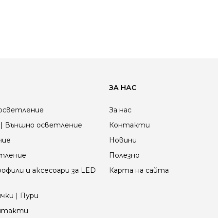
ЗА НАС
осветление
За нас
| Външно осветление
Контакти
ние
Новини
етление
Полезно
офили и аксесоари за LED
Карта на сайта
чки | Пури
онтакти