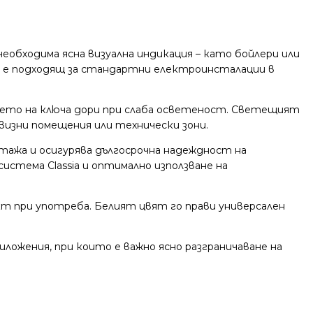
необходима ясна визуална индикация – като бойлери или
 и е подходящ за стандартни електроинсталации в
нето на ключа дори при слаба осветеност. Светещият
визни помещения или технически зони.
тажа и осигурява дългосрочна надеждност на
стема Classia и оптимално използване на
кт при употреба. Белият цвят го прави универсален
ложения, при които е важно ясно разграничаване на