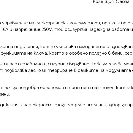
Колекция:
Classia
а управление на електрически консуматори, при които е 
 16A и напрежение 250V, той осигурява надеждна работа
инна индикация, която улеснява намирането и използва
функцията на ключа, което е особено полезно в бани, сер
нтират стабилно и сигурно свързване. Това улеснява мон
позволява лесно интегриране в рамките на модулната си
ринася за по-добра ергономия и приятен тактилен конта
енни.
дикация и надеждност, този модел е отличен избор за при