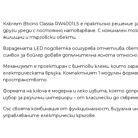
Ключът Bticino Classia RW4001LS е практично решение з
други уреди с постоянно натоварване. С номинален ток
жилищни и търговски обекти.
Вградената LED подсветка осигурява отчетлива светл
символ за бойлер добавя допълнителна яснота относно 
Механизмът е проектиран с винтови клеми, които гара
електрическата връзка. Компактният 1-модулен формат 
пространството.
Формата на ключа е модерна и леко извита, което доп
избор за различни интериори – от класически до съврем
Със своята комбинация от функционалност, визуална ин
управляваните електрически кръгове.