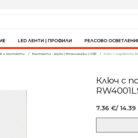
ИЕ
LED ЛЕНТИ | ПРОФИЛИ
РЕЛСОВО ОСВЕТЛЕНИ
ве и контакти
Контакти - Шуко | Италиански | USB
Ключ с подсветка Bic
Ключ с по
RW4001LS
7.36
€
/ 14.39
Alternative:
количество
за
Ключ