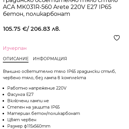
ACA MK031R-560 Arete 220V Е27 IP65
бетон, поликарбонат
105.75
€
/ 206.83 лв.
Изчерпан
ОПИСАНИЕ
ИНФОРМАЦИЯ
Външно осветително тяло IP65 градински стълб,
червено тяло, без лампа в комплекта
Работно напрежение 220V
Фасунга Е27
Включени лампи не
Степен на защита IP65
Материал бетон/поликарбонат
Цвят червен
Размер ф115x560mm