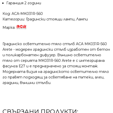
Гаранция 2 години
Код:
ACA-MK031R-560
Категории:
Градински стоящи лампи
,
Лампи
Марка:
Градинско осветително тяло стълб ACA MK031R-560
Arete - модерен градински стълб изработен от бетон
и поликарбонатен дифузер. Външно осветително
тяло от серията MK031R-560 Arete е с интегрирана
фасунга Е27 и е предназначено за стоящ монтаж.
Модерната визия на градинското осветително тяло
го правят подходящ за осветяване на пътеки, алеи,
градини, външни стълби.
СВЪРЗАНИ ПРОДУКТИ: