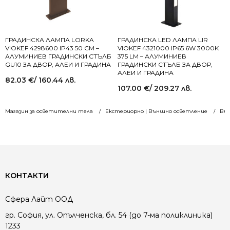
ГРАДИНСКА ЛАМПА LORKA
ГРАДИНСКА LED ЛАМПА LIR
VIOKEF 4298600 IP43 50 СМ –
VIOKEF 4321000 IP65 6W 3000K
АЛУМИНИЕВ ГРАДИНСКИ СТЪЛБ
375 LM – АЛУМИНИЕВ
GU10 ЗА ДВОР, АЛЕИ И ГРАДИНА
ГРАДИНСКИ СТЪЛБ ЗА ДВОР,
АЛЕИ И ГРАДИНА
82.03
€
/ 160.44 лв.
107.00
€
/ 209.27 лв.
Магазин за осветителни тела
Екстериорно | Външно осветление
Вид
КОНТАКТИ
Сфера Лайт ООД
гр. София, ул. Опълченска, бл. 54 (до 7-ма поликлиника)
1233