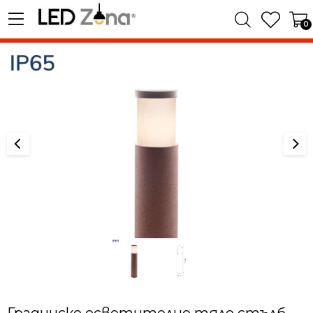
0
Градинско осветително тяло стълб