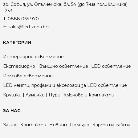
гр. София, ул. Опълченска, бл. 54 (до 7-ма поликлиника)
1233
T:
0888 065 970
E:
sales@led-zona.bg
КАТЕГОРИИ
Интериорно осветление
Екстериорно | Външно осветление
LED осветление
Релсово осветление
LED ленти, профили и аксесоари за LED осветление
Крушки | Лунички | Пури
Ключове и контакти
ЗА НАС
За нас
Контакти
Новини
Полезно
Карта на сайта