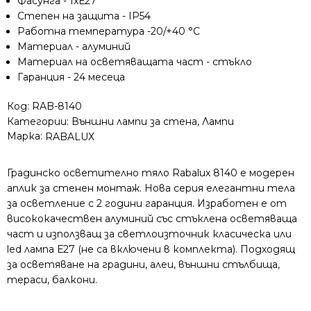
Фасунга - 1xЕ27
Степен на защита - IP54
Работна температура -20/+40 °C
Материал - алуминий
Материал на осветяващата част - стъкло
Гаранция - 24 месеца
Код:
RAB-8140
Категории:
Външни лампи за стена
,
Лампи
Марка:
RABALUX
Градинско осветително тяло Rabalux 8140 е модерен
аплик за стенен монтаж. Нова серия елегантни тела
за осветление с 2 години гаранция. Изработен е от
висококачествен алуминий със стъклена осветяваща
част и използващ за светлоизточник класическа или
led лампа Е27 (не са включени в комплекта). Подходящ
за осветяване на градини, алеи, външни стълбища,
тераси, балкони.