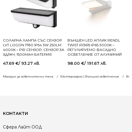
СОЛАРНА ЛАМПА СЪС СЕНЗОР
ВЪНШЕН LED АПЛИК RENDL
LVT LOGON 1780 IP54 3W 250LM
TWIST R13615 IP65 3000K –
4000K – PIR СЕНЗОР, СЕНЗОР ЗА
РЕГУЛИРУЕМО ФАСАДНО
ЗДРАЧ, 1500MAH БАТЕРИЯ
ОСВЕТЛЕНИЕ ОТ АЛУМИНИЙ
47.69
€
/ 93.27 лв.
98.00
€
/ 191.67 лв.
Магазин за осветителни тела
Екстериорно | Външно осветление
Вид
КОНТАКТИ
Сфера Лайт ООД