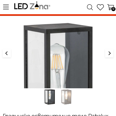
0
Градинско осветително тяло Rabalux