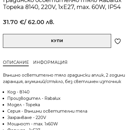
Topeka 8140, 220V, 1xE27, max. 60W, IP54
31.70
€
/ 62.00 лв.
Alternative:
количество
КУПИ
за
Градинско
осветително
ОПИСАНИЕ
ИНФОРМАЦИЯ
тяло
Rabalux
Външно осветително тяло градински аплик, 2 години
Topeka
гаранция, алуминий/стъкло, без светлинен източник
8140,
220V,
Код - 8140
1xE27,
Производител - Rabalux
max.
Модел - Topeka
60W,
Серия - Външни осветителни тела
IP54
Захранване - 220V
Мощност - max. 1x60W