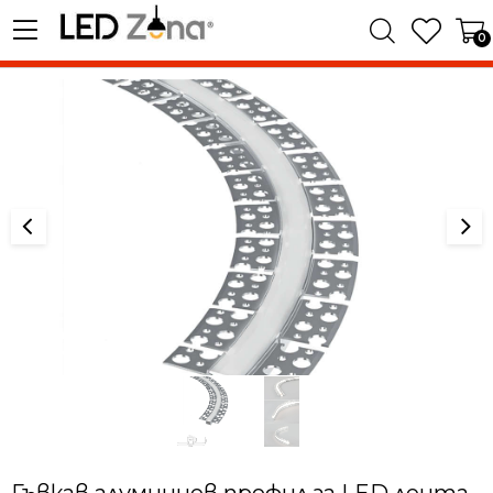
0
Гъвкав алуминиев профил за LED лента