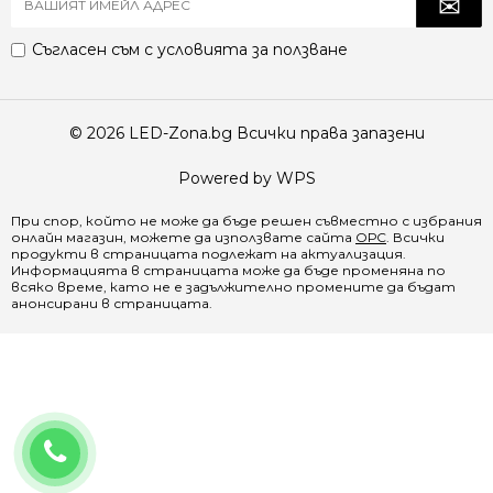
Съгласен съм с
условията за ползване
© 2026 LED-Zona.bg Всички права запазени
Powered by WPS
При спор, който не може да бъде решен съвместно с избрания
онлайн магазин, можете да използвате сайта
ОРС
. Всички
продукти в страницата подлежат на актуализация.
Информацията в страницата може да бъде променяна по
всяко време, като не е задължително промените да бъдат
анонсирани в страницата.
0888 065 970