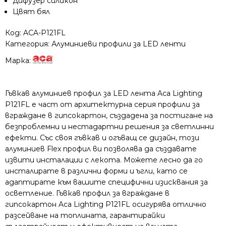
Дифузер силикон
Цвят бял
Код:
ACA-P121FL
Категория:
Алуминиеви профили за LED ленти
Марка:
Гъвкав алуминиев профил за LED лента Aca Lighting
P121FL е част от архитектурна серия профили за
вграждане в гипсокартон, създадена за постигане на
безпроблемни и нестадартни решения за светлинни
ефекти. Със своя гъвкав и огъващ се дизайн, този
алуминиев Flex профил ви позволява да създавате
извити инсталации с лекота. Можете лесно да го
инсталирате в различни форми и ъгли, като се
адаптирате към вашите специфични изисквания за
осветление. Гъвкав профил за вграждане в
гипсокартон Aca Lighting P121FL осигурява отлично
разсейване на топлината, гарантирайки