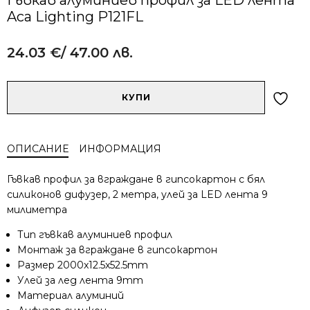
Aca Lighting P121FL
24.03
€
/ 47.00 лв.
Alternative:
количество
КУПИ
за
Гъвкав
алуминиев
ОПИСАНИЕ
ИНФОРМАЦИЯ
профил
за
Гъвкав профил за вграждане в гипсокартон с бял
LED
силиконов дифузер, 2 метра, улей за LED лента 9
лента
милиметра
Aca
Lighting
Тип гъвкав алуминиев профил
P121FL
Монтаж за вграждане в гипсокартон
Размер 2000x12.5x52.5mm
Улей за лед лента 9mm
Материал алуминий