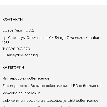
КОНТАКТИ
Сфера Лайт ООД
гр. София, ул. Опълченска, бл. 54 (до 7-ма поликлиника)
1233
T:
0888 065 970
E:
sales@led-zona.bg
КАТЕГОРИИ
Интериорно осветление
Екстериорно | Външно осветление
LED осветление
Релсово осветление
LED ленти, профили и аксесоари за LED осветление