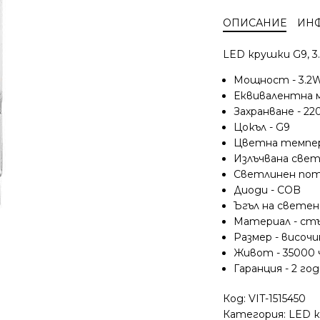
LED
ОПИСАНИЕ
ИН
лампи
Vito,
LED крушки G9, 3.
неутрална
светлина
Мощност - 3.2
4000K,
Еквивалентна 
стъкло,
Захранване - 22
COB
Цокъл - G9
диод
Цветна темпер
Излъчвана свет
Светлинен пото
Диоди - COB
Ъгъл на светене
Материал - ст
Размер - височ
Живот - 35000 
Гаранция - 2 го
Код:
VIT-1515450
Категория:
LED 