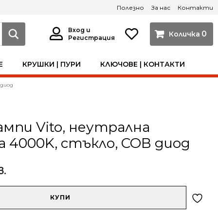
Полезно
За нас
Контакти
Вход и
0
Регистрация
Е
КРУШКИ | ПУРИ
КЛЮЧОВЕ | КОНТАКТИ
 диод
ампи Vito, неутрална
 4000K, стъкло, COB диод
в.
КУПИ