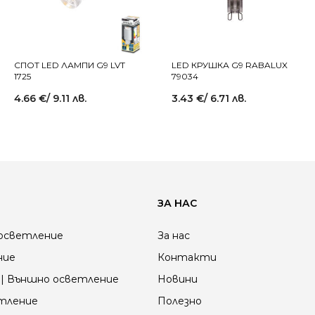
СПОТ LED ЛАМПИ G9 LVT
LED КРУШКА G9 RABALUX
1725
79034
4.66
€
/ 9.11 лв.
3.43
€
/ 6.71 лв.
ЗА НАС
осветление
За нас
ние
Контакти
| Външно осветление
Новини
етление
Полезно