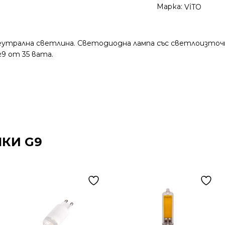
Марка:
VİTO
с неутрална светлина. Светодиодна лампа със светлоизто
9 от 35 вата.
ШКИ G9