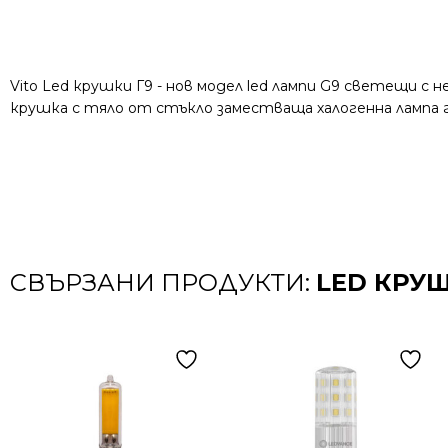
Vito Led крушки Г9 - нов модел led лампи G9 светещи 
крушка с тяло от стъкло заместваща халогенна лампа г
СВЪРЗАНИ ПРОДУКТИ:
LED КРУ