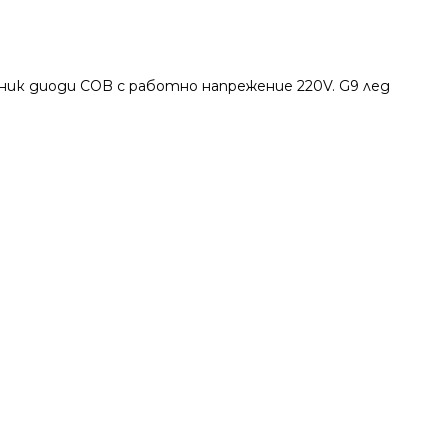
чник диоди COB с работно напрежение 220V. G9 лед