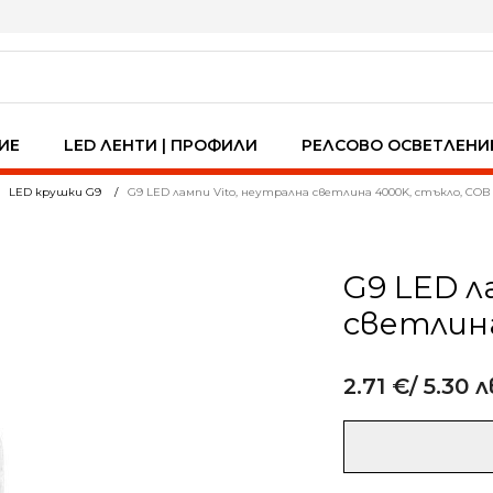
ИЕ
LED ЛЕНТИ | ПРОФИЛИ
РЕЛСОВО ОСВЕТЛЕНИ
LED крушки G9
G9 LED лампи Vito, неутрална светлина 4000K, стъкло, COB
G9 LED л
светлина
2.71
€
/ 5.30 л
Alternative:
количество
за
G9