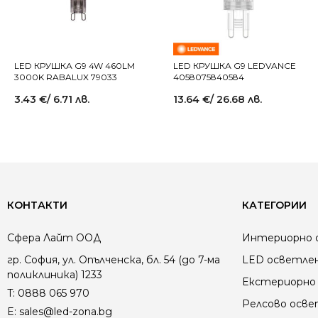
LED КРУШКА G9 4W 460LM
LED КРУШКА G9 LEDVANCE
3000K RABALUX 79033
4058075840584
3.43
€
/ 6.71 лв.
13.64
€
/ 26.68 лв.
КОНТАКТИ
КАТЕГОРИИ
Сфера Лайт ООД
Интериорно 
гр. София, ул. Опълченска, бл. 54 (до 7-ма
LED осветле
поликлиника) 1233
Екстериорно 
T:
0888 065 970
Релсово осв
E:
sales@led-zona.bg