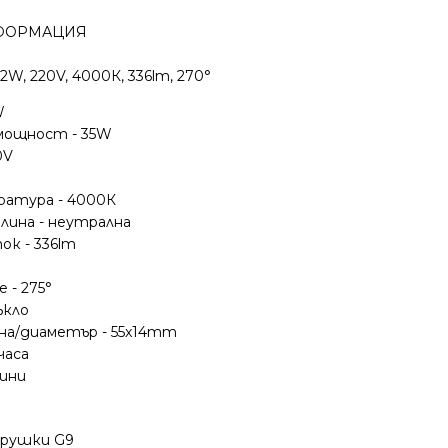
ФОРМАЦИЯ
2W, 220V, 4000К, 336lm, 270°
W
мощност - 35W
0V
атура - 4000К
лина - неутрална
к - 336lm
 - 275°
ъкло
ина/диаметър - 55x14mm
часа
дини
крушки G9