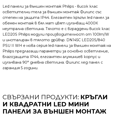
Led панели за външен монтаж Philips - висок клас
осветителни тела за външен монтаж Филипс със
степен на защита IP44. Елегантен кръгъл led панел за
обемен монтаж в бял мат цвят излъчващ 4000К
неутрална светлина. Тялото е с вграддени висок клас
LED20S Philips модули производителност от 100lm/W
и инсталиран в тялото дрйвър. DN145C LED20S/840
PSU II WH е нова серия led панели за външен монтаж на
Philips предлагащи параметри за основно осветление,
влагозащита IP44, елегантен алуминиев корпус и
излъчвана 90° дневна светлина. Филипс лед панел с
гаранция 5 години.
СВЪРЗАНИ ПРОДУКТИ:
КРЪГЛИ
И КВАДРАТНИ LED МИНИ
ПАНЕЛИ ЗА ВЪНШЕН МОНТАЖ