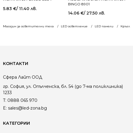
BINGO 8901
5.83
€
/ 11.40 лв.
14.06
€
/ 27.50 лв.
Магазин за осветителни тела
LED осветление
LED панели
Кръгли
КОНТАКТИ
Сфера Лайт ООД
гр. София, ул. Опълченска, бл. 54 (до 7-ма поликлиника)
1233
T:
0888 065 970
E:
sales@led-zona.bg
КАТЕГОРИИ