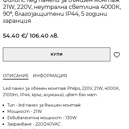
21W, 220V, неутрална светлина 4000К,
90°, влагозащитени IP44, 5 години
гаранция
54.40
€
/ 106.40 лв.
Alternative:
количество
КУПИ
за
Филипс
лед
ОПИСАНИЕ
ИНФОРМАЦИЯ
панели
за
Led панел за обемен монтаж Philips, 220V, 21W, 4000К,
външен
2100lm, IP44, кръг, алуминий, цвят бял мат
монтаж
21W,
Tип - led панел за външен монтаж
220V,
Мощност - 21W
неутрална
Еквивалентна мощност - 130W
светлина
Захранване - 220/240VAC
4000К,