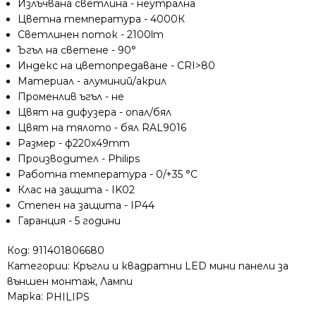
Излъчвана светлина - неутрална
90°,
Цветна температура - 4000К
влагозащитени
Светлинен поток - 2100lm
IP44,
Ъгъл на светене - 90°
5
Индекс на цветопредаване - CRI>80
години
гаранция
Мaтериал - алуминий/акрил
Променлив ъгъл - не
Цвят на дифузера - опал/бял
Цвят на тялото - бял RAL9016
Размер - ф220x49mm
Производител - Philips
Работна температура - 0/+35 °C
Клас на защита - IK02
Степен на защита - IP44
Гаранция - 5 години
Код:
911401806680
Категории:
Кръгли и квадратни LED мини панели за
външен монтаж
,
Лампи
Марка:
PHILIPS