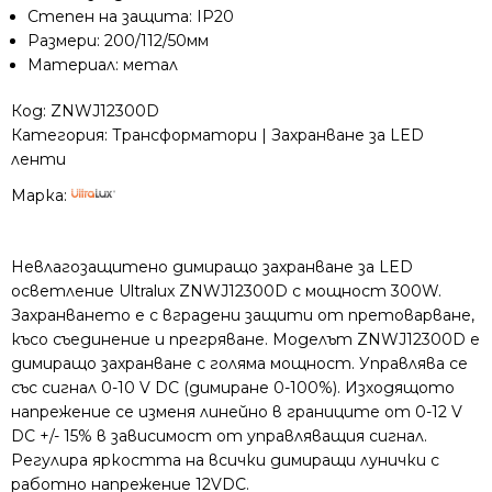
Ultralux
Степен на защита: IP20
ZNWJ12300D
Размери: 200/112/50мм
Материал: метал
Код:
ZNWJ12300D
Категория:
Трансформатори | Захранване за LED
ленти
Марка:
Невлагозащитено димиращо захранване за LED
осветление Ultralux ZNWJ12300D с мощност 300W.
Захранването е с вградени защити от претоварване,
късо съединение и прегряване. Моделът ZNWJ12300D е
димиращо захранване с голяма мощност. Управлява се
със сигнал 0-10 V DC (димиране 0-100%). Изходящото
напрежение се изменя линейно в границите от 0-12 V
DC +/- 15% в зависимост от управляващия сигнал.
Регулира яркостта на всички димиращи лунички с
работно напрежение 12VDC.