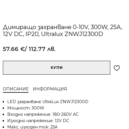
Димиращо захранване 0-10V, 300W, 25A,
12V DC, IP20, Ultralux ZNWJ12300D
57.66
€
/ 112.77 лв.
Alternative:
количество
КУПИ
за
Димиращо
захранване
ОПИСАНИЕ
ИНФОРМАЦИЯ
0-
10V,
LED захранване UltraLux ZNWJ12300D
300W,
Мощност: 300W
25A,
Входно напрежение: 180-260V AC
12V
Изходно напрежение: 12V DC
DC,
IP20,
Макс. изходен ток: 25A