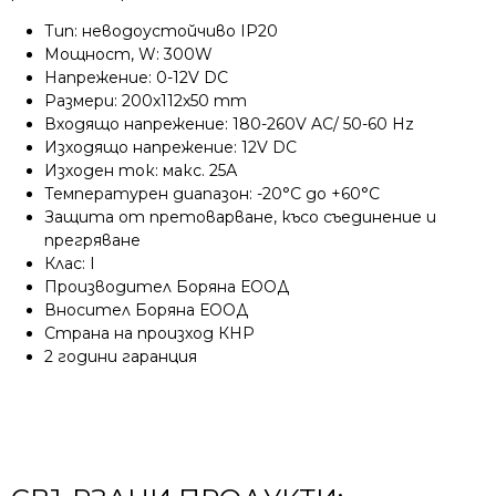
Тип: неводоустойчивo IP20
Мощност, W: 300W
Напрежение: 0-12V DC
Размери: 200x112x50 mm
Входящо напрежение: 180-260V AC/ 50-60 Hz
Изходящо напрежение: 12V DC
Изходен ток: макс. 25А
Температурен диапазон: -20°С до +60°С
Защита от претоварване, късо съединение и
прегряване
Клас: I
Производител Боряна ЕООД
Вносител Боряна ЕООД
Страна на произход КНР
2 години гаранция