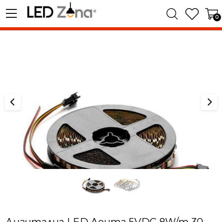
0
Дигитална LED Лента 5VDC 8W/m 30