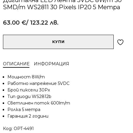
SMD/m WS2811 30 Pixels IP20 5 Метра
63.00
€
/ 123.22 лв.
Alternative:
количество
КУПИ
за
Дигитална
LED
ОПИСАНИЕ
ИНФОРМАЦИЯ
Лента
5VDC
Мощност 8W/m
8W/m
Работно напрежение 5VDC
30
Брой пиксели 30Px
SMD/m
Тип диоди WS2812b
WS2811
30
Светлинен поток 600lm/m
Pixels
Ролка 5 метра
IP20
Гаранция 2 години
5
Метра
Код:
OPT-4491