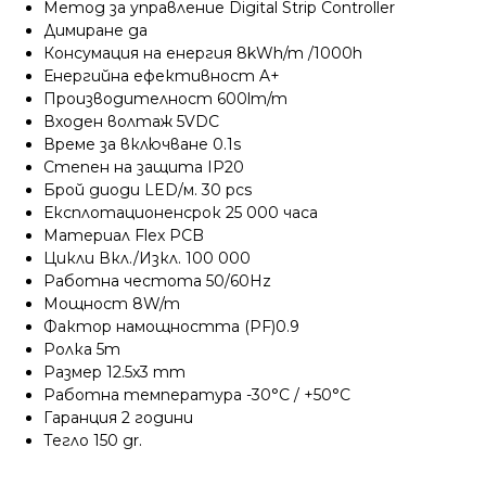
Метод за управление Digital Strip Controller
Димиране да
Консумация на енергия 8kWh/m /1000h
Енергийна ефективност A+
Производителност 600lm/m
Входен волтаж 5VDC
Време за включване 0.1s
Степен на защита IP20
Брой диоди LED/м. 30 pcs
Експлотационенсрок 25 000 часа
Материал Flex PCB
Цикли Вкл./Изкл. 100 000
Работна честота 50/60Hz
Мощност 8W/m
Фактор намощността (PF)0.9
Ролка 5m
Размер 12.5x3 mm
Работна температура -30°C / +50°C
Гаранция 2 години
Тегло 150 gr.