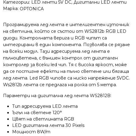
Категории:
LED ленти 5V DC
,
Дигитални LED ленти
Марка:
OPTONICA
Програмируема лед лента е интелигентен източник
на светлина, който се състои от WS2812b RGB LED
диоди. Контролната верига и RGB чипът са
интегрирани в един компонента. Позволява се рязане
на всеки модул. Тази aдресируема лед лента е
пълноцветенa, с външен контрол от дигитален
контролер за всеки led чип. Тя с висока яркост, може
да се постигне ефекти на пълно светене или бягаща
лед лента. Led RGB чипове са ниско напрежение 5VDC.
Ws2812b лента се предлага на ролка от 5 метра.
Параметри на дигитална лед лента WS2812B:
Тип адресируема LED лента
Ъгъл на светене 120°
Цвят на светлината RGB
LED дигитална лента 30 Pixels
Мощност 8W/m