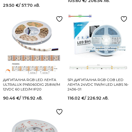
105.60
€
/ 206.54 лв.
29.50
€
/ 57.70 лв.
ДИГИТАЛНА RGB LED ЛЕНТА
SPI ДИГИТАЛНА RGB COB LED
ULTRALUX PN5060DIG 25.8W/M
ЛЕНТА 24VDC 11W/M LED LABS 16-
12VDC 60 LED/M IP20
2436-01
90.46
€
/ 176.92 лв.
116.02
€
/ 226.92 лв.