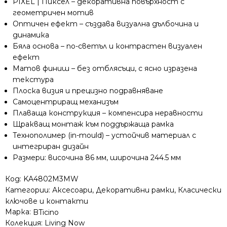
PIXEL | Пиксел – декоративна повърхност с
стандарт
геометричен мотив
Оптичен ефект – създава визуална дълбочина и
динамика
Бяла основа – по-светъл и контрастен визуален
ефект
Матов финиш – без отблясъци, с ясно изразена
текстура
Плоска визия и прецизно подравняване
Самоцентриращ механизъм
Плаваща конструкция – компенсира неравности
Щракващ монтаж към поддържаща рамка
Технополимер (in-mould) – устойчив материал с
интегриран дизайн
Размери: височина 86 мм, широчина 244.5 мм
Код:
KA4802M3MW
Категории:
Аксесоари
,
Декоративни рамки
,
Класически
ключове и контакти
Марка:
BTicino
Колекция:
Living Now