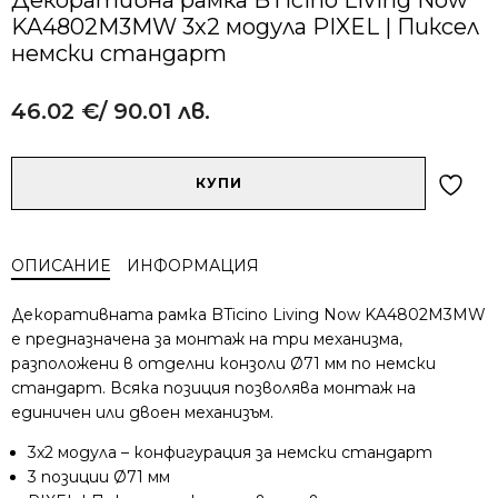
KA4802M3MW 3x2 модула PIXEL | Пиксел
немски стандарт
46.02
€
/ 90.01 лв.
Alternative:
количество
КУПИ
за
Декоративна
рамка
ОПИСАНИЕ
ИНФОРМАЦИЯ
BTicino
Living
Декоративната рамка BTicino Living Now KA4802M3MW
Now
е предназначена за монтаж на три механизма,
KA4802M3MW
разположени в отделни конзоли Ø71 мм по немски
3x2
стандарт. Всяка позиция позволява монтаж на
модула
PIXEL
единичен или двоен механизъм.
|
3x2 модула – конфигурация за немски стандарт
Пиксел
3 позиции Ø71 мм
немски