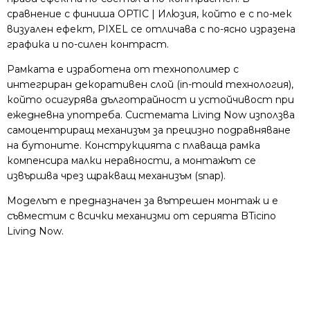
сравнение с финиша OPTIC | Илюзия, който е с по-мек
визуален ефект, PIXEL се отличава с по-ясно изразена
графика и по-силен контраст.
Рамката е изработена от технополимер с
интегриран декоративен слой (in-mould технология),
който осигурява дълготрайност и устойчивост при
ежедневна употреба. Системата Living Now използва
самоцентриращ механизъм за прецизно подравняване
на бутоните. Конструкцията с плаваща рамка
компенсира малки неравности, а монтажът се
извършва чрез щракващ механизъм (snap).
Моделът е предназначен за вътрешен монтаж и е
съвместим с всички механизми от серията BTicino
Living Now.