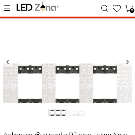
0
Декоративна рамка BTicino Living Now