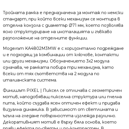
Тройната рамка е предназначена за монтаж по немски
стандарт, при който всеки механизъм се монтира в
отделна конзола с диаметър Ø71 мм, което позволява
ясно структуриране на инсталацията и гъвкаво
разположение на отделните функции.
Моделът KA4802M3MW е с хоризонтално подреждане
и е подходящ за комбинации от ключове, контакти
или други механизми. Обозначението 3x2 модула
означава, че рамката побира три механизма, като
всеки от тях съответства на 2 модула по
италианската система.
Финишът PIXEL | Пиксел се отличава с геометричен
мотив, наподобяващ пикселна структура или пчелна
пита, който създава ясен оптичен ефект и придава
визуална динамика. В зависимост от светлината и
ъгъла на гледане повърхността изглежда различно.
Декоративният мотив е върху бяла основа, което
прави ефекта по-светъл и по-контрастен. В