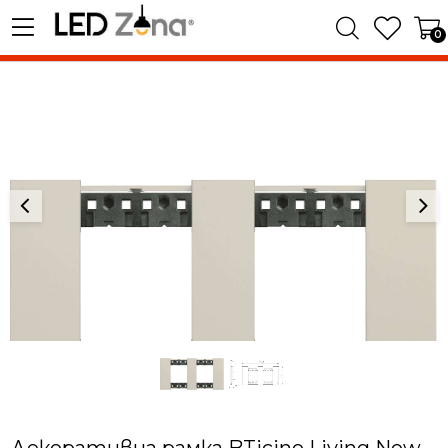
0
Декоративна рамка BTicino Living Now