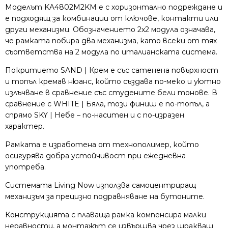
Моделът KA4802M2KM е с хоризонтално подреждане и
е подходящ за комбинации от ключове, контакти или
други механизми. Обозначението 2x2 модула означава,
че рамката побира два механизма, като всеки от тях
съответства на 2 модула по италианската система.
Покритието SAND | Крем е със сатенена повърхност
и топъл кремав нюанс, който създава по-меко и уютно
излъчване в сравнение със студените бели тонове. В
сравнение с WHITE | Бяла, този финиш е по-топъл, а
спрямо SKY | Небе – по-наситен и с по-изразен
характер.
Рамката е изработена от технополимер, който
осигурява добра устойчивост при ежедневна
употреба.
Системата Living Now използва самоцентриращ
механизъм за прецизно подравняване на бутоните.
Конструкцията с плаваща рамка компенсира малки
неравности, а монтажът се извършва чрез щракващ