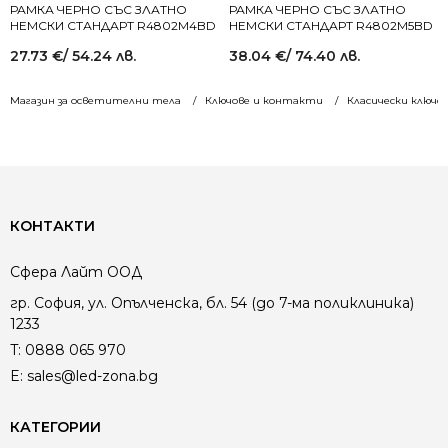
РАМКА ЧЕРНО СЪС ЗЛАТНО
РАМКА ЧЕРНО СЪС ЗЛАТНО
НЕМСКИ СТАНДАРТ R4802M4BD
НЕМСКИ СТАНДАРТ R4802M5BD
27.73
€
/ 54.24 лв.
38.04
€
/ 74.40 лв.
Магазин за осветителни тела
Ключове и контакти
Класически ключо
КОНТАКТИ
Сфера Лайт ООД
гр. София, ул. Опълченска, бл. 54 (до 7-ма поликлиника)
1233
T:
0888 065 970
E:
sales@led-zona.bg
КАТЕГОРИИ