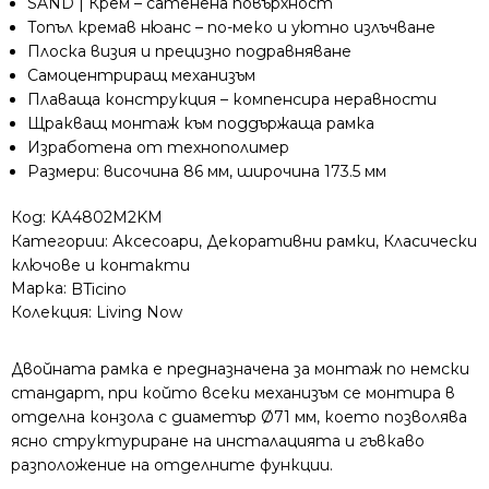
SAND | Крем – сатенена повърхност
стандарт
Топъл кремав нюанс – по-меко и уютно излъчване
Плоска визия и прецизно подравняване
Самоцентриращ механизъм
Плаваща конструкция – компенсира неравности
Щракващ монтаж към поддържаща рамка
Изработена от технополимер
Размери: височина 86 мм, широчина 173.5 мм
Код:
KA4802M2KM
Категории:
Аксесоари
,
Декоративни рамки
,
Класически
ключове и контакти
Марка:
BTicino
Колекция:
Living Now
Двойната рамка е предназначена за монтаж по немски
стандарт, при който всеки механизъм се монтира в
отделна конзола с диаметър Ø71 мм, което позволява
ясно структуриране на инсталацията и гъвкаво
разположение на отделните функции.