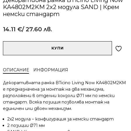
KA4802M2KM 2x2 модула SAND | Крем
немски стандарт
14.11
€
/ 27.60 лв.
Alternative:
количество
КУПИ
за
Декоративна
рамка
ОПИСАНИЕ
ИНФОРМАЦИЯ
BTicino
Living
Декоративната рамка BTicino Living Now KA4802M2KM
Now
е предназначена за монтаж на два механизма,
KA4802M2KM
разположени в отделни конзоли Ø71 мм по немски
2x2
стандарт. Всяка позиция позволява монтаж на
модула
SAND
единичен или двоен механизъм.
|
2x2 модула – конфигурация за немски стандарт
Крем
2 позиции Ø71 мм
немски