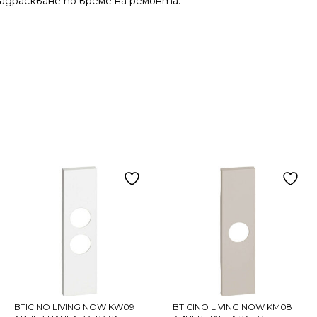
адраскване по време на ремонта.
BTICINO LIVING NOW KW09
BTICINO LIVING NOW KM08