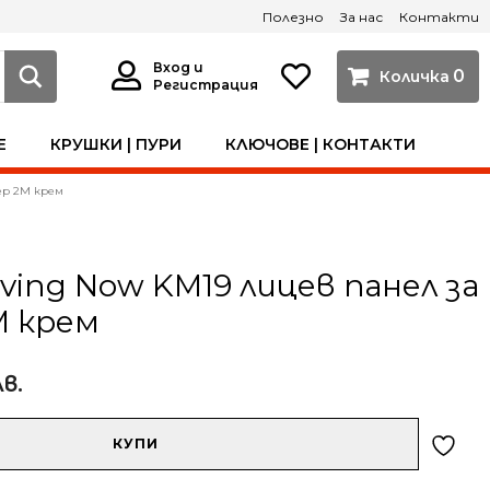
Полезно
За нас
Контакти
Вход и
0
Регистрация
Е
КРУШКИ | ПУРИ
КЛЮЧОВЕ | КОНТАКТИ
мер 2M крем
iving Now KM19 лицев панел за
M крем
лв.
КУПИ