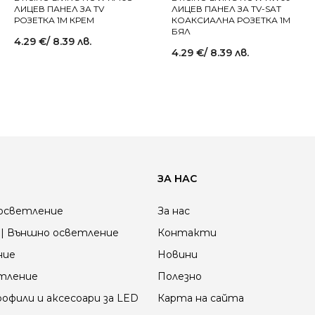
ЛИЦЕВ ПАНЕЛ ЗА TV
ЛИЦЕВ ПАНЕЛ ЗА TV-SAT
РОЗЕТКА 1M КРЕМ
КОАКСИАЛНА РОЗЕТКА 1M
БЯЛ
4.29
€
/ 8.39 лв.
4.29
€
/ 8.39 лв.
ЗА НАС
осветление
За нас
| Външно осветление
Контакти
ние
Новини
етление
Полезно
офили и аксесоари за LED
Карта на сайта