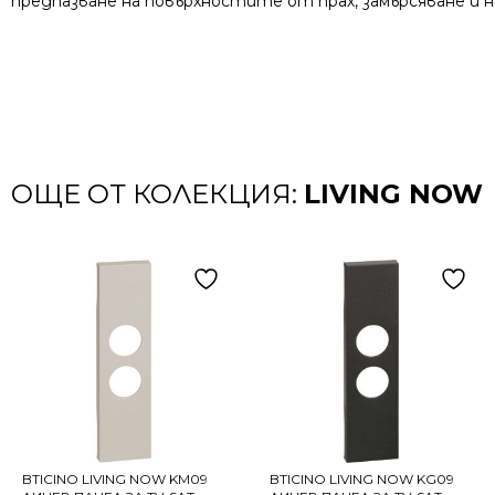
предпазване на повърхностите от прах, замърсяване и н
ОЩЕ ОТ КОЛЕКЦИЯ:
LIVING NOW
BTICINO LIVING NOW KM09
BTICINO LIVING NOW KG09