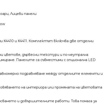
соари
,
Лицеви панели
Now
зми K4410 и K4411. Комплектът включва две отделни
ни цветове, дървесни текстури и по-неутрална
имиране. Панелите са съвместими с опционална LED
равномерно подравняване между отделните елементи и
бновяването на интериора или промяната на цветовата
исването и довършителните работи. Това помага за