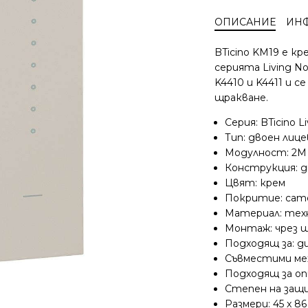
Living
ОПИСАНИЕ
ИН
Now
KM19
BTicino KM19 е кр
лицев
серията Living N
панел
K4410 и K4411 и 
за
щракване.
димер
2M
Серия: BTicino L
крем
Тип: двоен лице
Модулност: 2M
Конструкция: д
Цвят: крем
Покритие: сат
Материал: тех
Монтаж: чрез щ
Подходящ за: д
Съвместими мех
Подходящ за оп
Степен на защи
Размери: 45 x 86