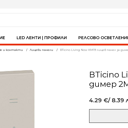
ИЕ
LED ЛЕНТИ | ПРОФИЛИ
РЕЛСОВО ОСВЕТЛЕНИ
ве и контакти
Лицеви панели
BTicino Living Now KM19 лицев панел за ди
BTicino L
димер 2
4.29
€
/ 8.39 
Alternative:
количество
за
BTicino