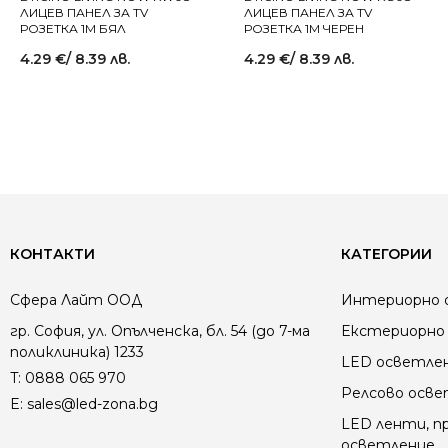
ЛИЦЕВ ПАНЕЛ ЗА TV
ЛИЦЕВ ПАНЕЛ ЗА TV
РОЗЕТКА 1M БЯЛ
РОЗЕТКА 1M ЧЕРЕН
4.29
€
/ 8.39 лв.
4.29
€
/ 8.39 лв.
КОНТАКТИ
КАТЕГОРИИ
Сфера Лайт ООД
Интериорно 
гр. София, ул. Опълченска, бл. 54 (до 7-ма
Екстериорно 
поликлиника) 1233
LED осветле
T:
0888 065 970
Релсово осв
E:
sales@led-zona.bg
LED ленти, пр
осветление