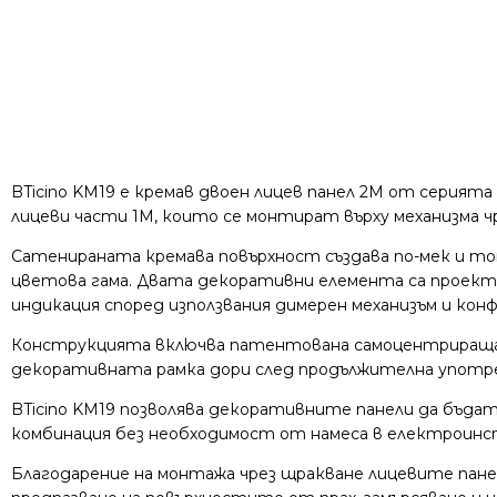
BTicino KM19 е кремав двоен лицев панел 2M от серията
лицеви части 1M, които се монтират върху механизма ч
Сатенираната кремава повърхност създава по-мек и то
цветова гама. Двата декоративни елемента са проекти
индикация според използвания димерен механизъм и конф
Конструкцията включва патентована самоцентрираща с
декоративната рамка дори след продължителна употр
BTicino KM19 позволява декоративните панели да бъда
комбинация без необходимост от намеса в електроинс
Благодарение на монтажа чрез щракване лицевите пане