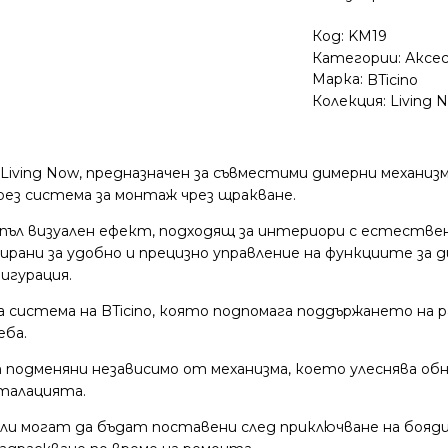
Код:
KM19
Категории:
Аксе
Марка:
BTicino
Колекция:
Living 
 Living Now, предназначен за съвместими димерни механи
рез система за монтаж чрез щракване.
пъл визуален ефект, подходящ за интериори с естестве
рани за удобно и прецизно управление на функциите за д
игурация.
истема на BTicino, която подпомага поддържането на 
еба.
т подменяни независимо от механизма, което улеснява о
талацията.
ли могат да бъдат поставени след приключване на бояд