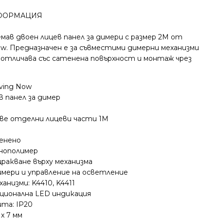
ФОРМАЦИЯ
емав двоен лицев панел за димери с размер 2M от
ow. Предназначен е за съвместими димерни механизми
се отличава със сатенена повърхност и монтаж чрез
iving Now
в панел за димер
ве отделни лицеви части 1M
енено
нополимер
ракване върху механизма
имери и управление на осветление
анизми: K4410, K4411
ционална LED индикация
та: IP20
 x 7 мм