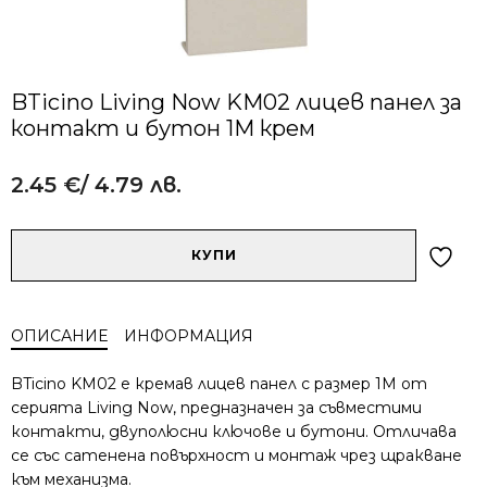
BTicino Living Now KM02 лицев панел за
контакт и бутон 1M крем
2.45
€
/ 4.79 лв.
Alternative:
количество
КУПИ
за
BTicino
Living
ОПИСАНИЕ
ИНФОРМАЦИЯ
Now
KM02
BTicino KM02 е кремав лицев панел с размер 1M от
лицев
серията Living Now, предназначен за съвместими
панел
контакти, двуполюсни ключове и бутони. Отличава
за
се със сатенена повърхност и монтаж чрез щракване
контакт
и
към механизма.