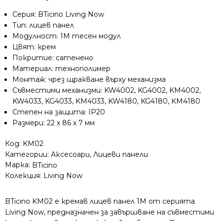
бутон
Серия: BTicino Living Now
1M
Тип: лицев панел
крем
Модулност: 1M тесен модул
Цвят: крем
Покритие: сатенено
Материал: технополимер
Монтаж: чрез щракване върху механизма
Съвместими механизми: KW4002, KG4002, KM4002,
KW4033, KG4033, KM4033, KW4180, KG4180, KM4180
Степен на защита: IP20
Размери: 22 x 86 x 7 мм
Код:
KM02
Категории:
Аксесоари
,
Лицеви панели
Марка:
BTicino
Колекция:
Living Now
BTicino KM02 е кремав лицев панел 1M от серията
Living Now, предназначен за завършване на съвместими