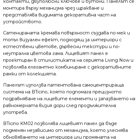
контакти, двуполюсни ключове и бутони. Панелът се
монтира върху механизма чрез щракване и
представлява видимата декоративна част на
устройството.
Сатенираната кремава повърхност създава по-мек и
топъл визуален ефект, подходящ за интериори с
естествени цветове, дървесни текстури и по-
неутрална цветова гама. Лицевият панел е
проектиран в стилистиката на серията Living Now и
позволява елегантно комбиниране с декоративните
рамки от колекцията.
Панелът използва патентована самоцентрираща
система на BTicino, която подпомага прецизното
подравняване на лицевите елементи и запазването на
равномерната визия дори след продължителна
употреба.
BTicino KM02 позволява лицевият панел да бъде
подменян независимо от механизма, което улеснява
обновяването на интериора или промяната на