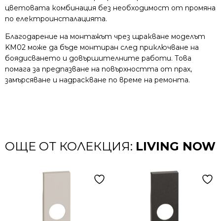
цветовата комбинация без необходимост от промяна
по електроинсталацията.
Благодарение на монтажът чрез щракване моделът
KM02 може да бъде монтиран след приключване на
боядисването и довършителните работи. Това
помага за предпазване на повърхността от прах,
замърсяване и надраскване по време на ремонта.
ОЩЕ ОТ КОЛЕКЦИЯ:
LIVING NOW