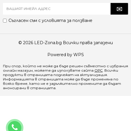
Съгласен съм с
условията за ползване
© 2026 LED-Zona.bg Всички права запазени
Powered by WPS
При спор, който не може да бъде решен съвместно с избрания
онлайн магазин, можете да използвате сайта
ОРС
. Всички
продукти в страницата подлежат на актуализация.
Информацията в страницата може да бъде променяна по
всяко време, като не е задължително промените да бъдат
анонсирани в страницата.
0888 065 970