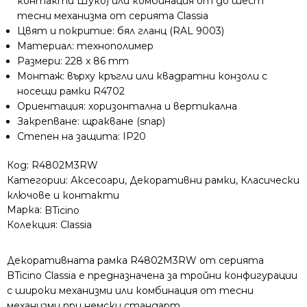
контакти Шуко) или комбинация от до шест
тесни механизма от серията Classia
Цвят и покритие: бял гланц (RAL 9003)
Материал: технополимер
Размери: 228 x 86 mm
Монтаж: върху кръгли или квадратни конзоли с
носещи рамки R4702
Ориентация: хоризонтална и вертикална
Закрепване: щракване (snap)
Степен на защита: IP20
Код:
R4802M3RW
Категории:
Аксесоари
,
Декоративни рамки
,
Класически
ключове и контакти
Марка:
BTicino
Колекция:
Classia
Декоративната рамка R4802M3RW от серията
BTicino Classia е предназначена за тройни конфигурации
с широки механизми или комбинация от тесни
механизми при немски стандарт.