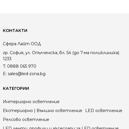
КОНТАКТИ
Сфера Лайт ООД
гр. София, ул. Опълченска, бл. 54 (до 7-ма поликлиника)
1233
T:
0888 065 970
E:
sales@led-zona.bg
КАТЕГОРИИ
Интериорно осветление
Екстериорно | Външно осветление
LED осветление
Релсово осветление
LED ленти, профили и аксесоари за LED осветление