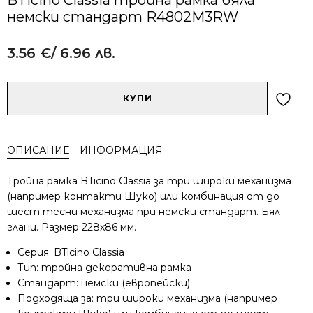
немски стандарт R4802M3RW
3.56
€
/ 6.96 лв.
Alternative:
количество
КУПИ
за
BTicino
Classia
ОПИСАНИЕ
ИНФОРМАЦИЯ
тройна
рамка
Тройна рамка BTicino Classia за три широки механизма
бяла
(например контакти Шуко) или комбинация от до
немски
шест тесни механизма при немски стандарт. Бял
стандарт
гланц. Размер 228x86 мм.
R4802M3RW
Серия: BTicino Classia
Тип: тройна декоративна рамка
Стандарт: немски (европейски)
Подходяща за: три широки механизма (например