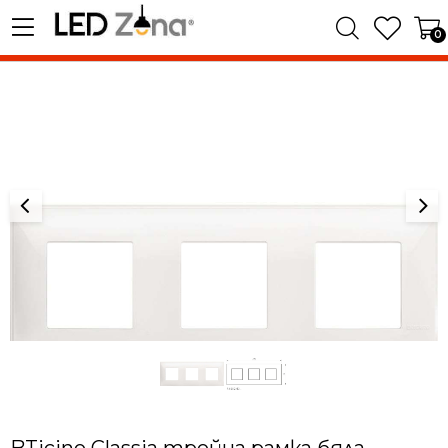
0
BTicino Classia тройна рамка бяла