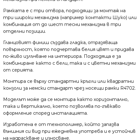
Рамката е с три отвора, подходящи за монтаж на
три широки механизма (например контакти Шуко) или
комбинация от до шест тесни механизма в три
отделни позиции.
Гланцовият финиш създава гладка, отразяваща
повърхност, която подчертава белия цвят и придава
по-живо излъчване на интериора. Подходяща е за
комбиниране както с бели, така и с цветни механизми
от серията.
Монтира се върху стандартни кръгли или квадратни
конзоли за немски стандарт чрез носещи рамки R4702.
Моделът може да се монтира както хоризонтално,
така и вертикално, което позволява по-гъвкаво
оформление според инсталацията.
Изработена е от технополимер, който запазва
външния си вид при ежедневна употреба и е устойчив
на надраскване и износване.