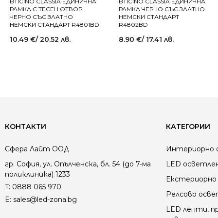
BTICINO CLASSIA ЕДИНИЧНА
BTICINO CLASSIA ЕДИНИЧНА
РАМКА С ТЕСЕН ОТВОР
РАМКА ЧЕРНО СЪС ЗЛАТНО
ЧЕРНО СЪС ЗЛАТНО
НЕМСКИ СТАНДАРТ
НЕМСКИ СТАНДАРТ R4801BD
R4802BD
10.49
€
/ 20.52 лв.
8.90
€
/ 17.41 лв.
КОНТАКТИ
КАТЕГОРИИ
Сфера Лайт ООД
Интериорно 
гр. София, ул. Опълченска, бл. 54 (до 7-ма
LED осветле
поликлиника) 1233
Екстериорно 
T:
0888 065 970
Релсово осв
E:
sales@led-zona.bg
LED ленти, пр