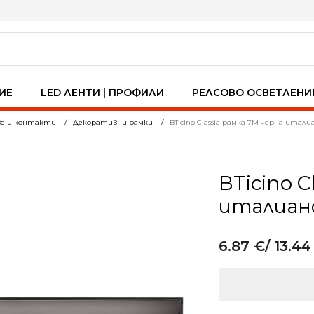
ИЕ
LED ЛЕНТИ | ПРОФИЛИ
РЕЛСОВО ОСВЕТЛЕНИ
ве и контакти
Декоративни рамки
BTicino Classia рамка 7M черна ита
BTicino C
италиан
6.87
€
/ 13.44
Alternative:
количество
за
BTicino