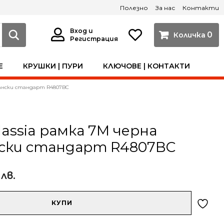
Полезно
За нас
Контакти
Вход и
0
Регистрация
Е
КРУШКИ | ПУРИ
КЛЮЧОВЕ | КОНТАКТИ
лиански стандарт R4807BC
lassia рамка 7M черна
ски стандарт R4807BC
 лв.
КУПИ