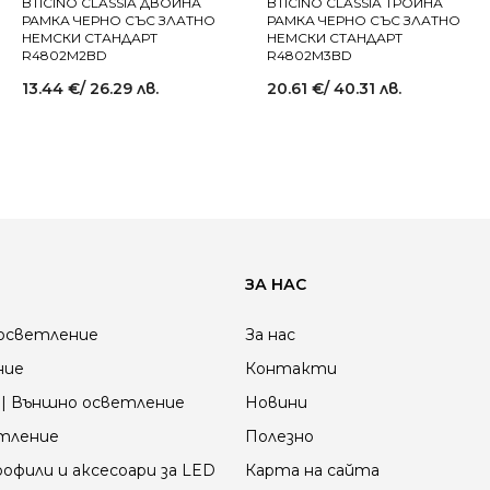
BTICINO CLASSIA ДВОЙНА
BTICINO CLASSIA ТРОЙНА
РАМКА ЧЕРНО СЪС ЗЛАТНО
РАМКА ЧЕРНО СЪС ЗЛАТНО
НЕМСКИ СТАНДАРТ
НЕМСКИ СТАНДАРТ
R4802M2BD
R4802M3BD
13.44
€
/ 26.29 лв.
20.61
€
/ 40.31 лв.
ЗА НАС
осветление
За нас
ние
Контакти
| Външно осветление
Новини
етление
Полезно
офили и аксесоари за LED
Карта на сайта