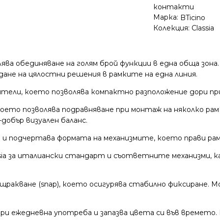
контакти
Марка:
BTicino
Колекция:
Classia
ява обединяване на голям брой функции в една обща зона
ане на цялостни решения в рамките на една линия.
ели, което позволява компактно разположение дори при
, което позволява подравняване при монтаж на няколко ра
добър визуален баланс.
 и подчертава формата на механизмите, което прави ра
ssia за италиански стандарт и съответните механизми, 
ракване (snap), което осигурява стабилно фиксиране. М
и ежедневна употреба и запазва цвета си във времето. 