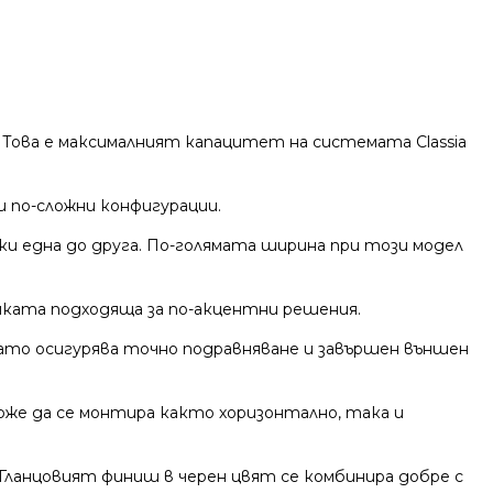
. Това е максималният капацитет на системата Classia
 по-сложни конфигурации.
мки една до друга. По-голямата ширина при този модел
мката подходяща за по-акцентни решения.
като осигурява точно подравняване и завършен външен
оже да се монтира както хоризонтално, така и
Гланцовият финиш в черен цвят се комбинира добре с