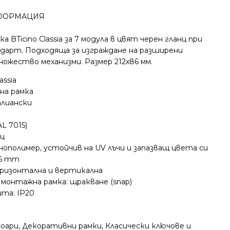
ФОРМАЦИЯ
 BTicino Classia за 7 модула в цвят черен гланц при
дарт. Подходяща за изграждане на разширени
ножество механизми. Размер 212x86 мм.
assia
на рамка
лиански
L 7015)
нц
ополимер, устойчив на UV лъчи и запазващ цвета си
86 mm
оризонтална и вертикална
 монтажна рамка: щракване (snap)
та: IP20
соари
,
Декоративни рамки
,
Класически ключове и