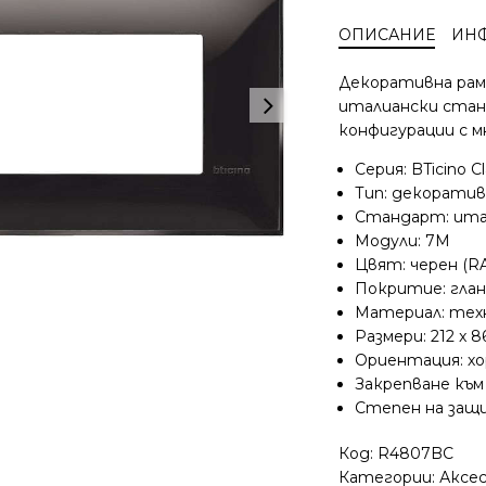
Classia
ОПИСАНИЕ
ИН
рамка
7M
Декоративна рамка
черна
италиански стан
италиански
конфигурации с м
стандарт
R4807BC
Серия: BTicino Cl
Тип: декоратив
Стандарт: ита
Модули: 7M
Цвят: черен (RA
Покритие: гла
Материал: техн
Размери: 212 x 
Ориентация: х
Закрепване към
Степен на защи
Код:
R4807BC
Категории:
Аксе