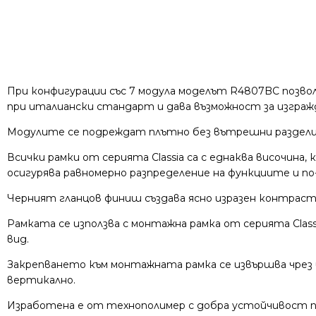
При конфигурации със 7 модула моделът R4807BC позвол
при италиански стандарт и дава възможност за изгражд
Модулите се подреждат плътно без вътрешни разделит
Всички рамки от серията Classia са с еднаква височина
осигурява равномерно разпределение на функциите и по-
Черният гланцов финиш създава ясно изразен контраст
Рамката се използва с монтажна рамка от серията Cla
вид.
Закрепването към монтажната рамка се извършва чрез щ
вертикално.
Изработена е от технополимер с добра устойчивост пр