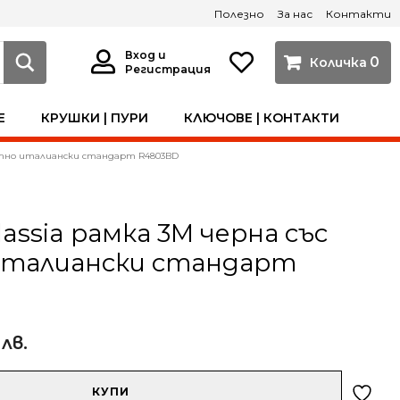
Полезно
За нас
Контакти
Вход и
0
Регистрация
Е
КРУШКИ | ПУРИ
КЛЮЧОВЕ | КОНТАКТИ
златно италиански стандарт R4803BD
lassia рамка 3M черна със
италиански стандарт
 лв.
КУПИ