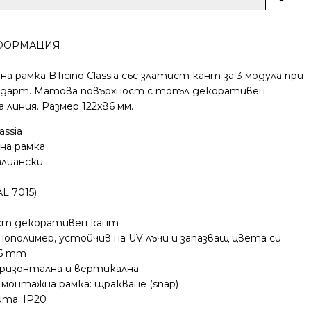
ФОРМАЦИЯ
 рамка BTicino Classia със златист кант за 3 модула при
дарт. Матова повърхност с топъл декоративен
 линия. Размер 122x86 мм.
assia
на рамка
лиански
L 7015)
ст декоративен кант
ополимер, устойчив на UV лъчи и запазващ цвета си
86 mm
оризонтална и вертикална
 монтажна рамка: щракване (snap)
та: IP20