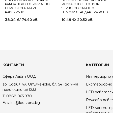
РАМКА ЧЕРНО СЪС ЗЛАТНО
РАМКА С ТЕСЕН ОТВОР
НЕМСКИ СТАНДАРТ
ЧЕРНО СЪС ЗЛАТНО
R4802M5BD
НЕМСКИ СТАНДАРТ R4801BD
38.04
€
/ 74.40 лв.
10.49
€
/ 20.52 лв.
КОНТАКТИ
КАТЕГОРИИ
Сфера Лайт ООД
Интериорно 
гр. София, ул. Опълченска, бл. 54 (до 7-ма
Екстериорно 
поликлиника) 1233
LED осветле
T:
0888 065 970
Релсово осв
E:
sales@led-zona.bg
LED ленти, пр
осветление