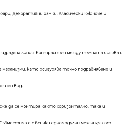
соари
,
Декоративни рамки
,
Класически ключове и
 изразена линия. Контрастът между тъмната основа и
 механизми, като осигурява точно подравняване и
ъншен вид.
оже да се монтира както хоризонтално, така и
Съвместима е с всички едномодулни механизми от