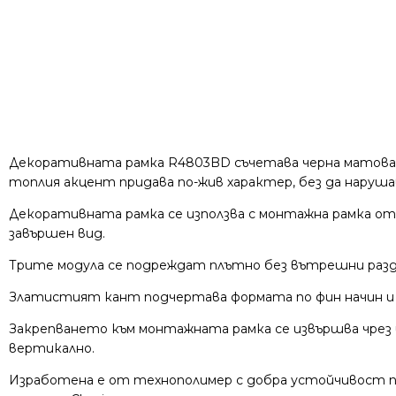
Декоративната рамка R4803BD съчетава черна матова 
топлия акцент придава по-жив характер, без да наруша
Декоративната рамка се използва с монтажна рамка от
завършен вид.
Трите модула се подреждат плътно без вътрешни разде
Златистият кант подчертава формата по фин начин и д
Закрепването към монтажната рамка се извършва чрез щ
вертикално.
Изработена е от технополимер с добра устойчивост пр