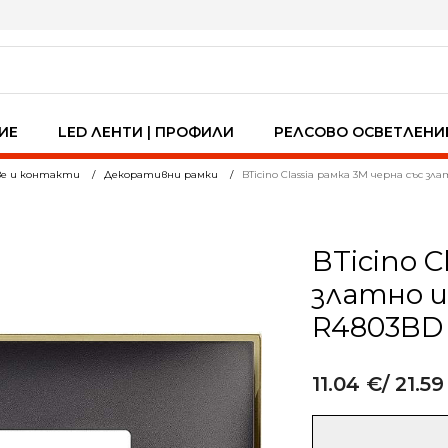
ИЕ
LED ЛЕНТИ | ПРОФИЛИ
РЕЛСОВО ОСВЕТЛЕНИ
ве и контакти
Декоративни рамки
BTicino Classia рамка 3M черна със 
BTicino C
златно 
R4803BD
11.04
€
/ 21.59
Alternative:
количество