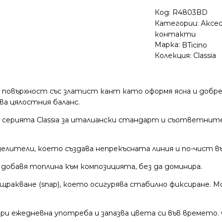
Код:
R4803BD
Категории:
Аксе
контакти
Марка:
BTicino
Колекция:
Classia
повърхност със златист кант като оформя ясна и добре
ва цялостния баланс.
 серията Classia за италиански стандарт и съответните
лители, което създава непрекъсната линия и по-чист в
обавя топлина към композицията, без да доминира.
ракване (snap), което осигурява стабилно фиксиране. М
и ежедневна употреба и запазва цвета си във времето. 