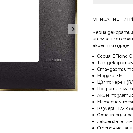
за
BTicino
Classia
ОПИСАНИЕ
ИН
рамка
3M
Черна декоративна
черна
италиански стан
със
акцент и изразена
златно
италиански
Серия: BTicino Cl
стандарт
Тип: декоратив
R4803BD
Стандарт: ита
Модули: 3M
Цвят: черен (RA
Покритие: мат
Акцент: злати
Материал: техн
Размери: 122 x 
Ориентация: х
Закрепване към
Степен на защи