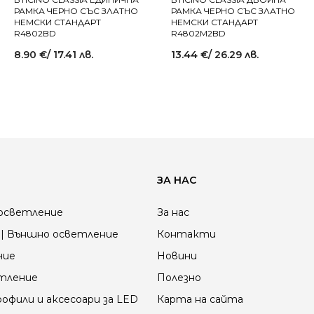
РАМКА ЧЕРНО СЪС ЗЛАТНО
РАМКА ЧЕРНО СЪС ЗЛАТНО
НЕМСКИ СТАНДАРТ
НЕМСКИ СТАНДАРТ
R4802BD
R4802M2BD
8.90
€
/ 17.41 лв.
13.44
€
/ 26.29 лв.
ЗА НАС
осветление
За нас
| Външно осветление
Контакти
ние
Новини
етление
Полезно
офили и аксесоари за LED
Карта на сайта