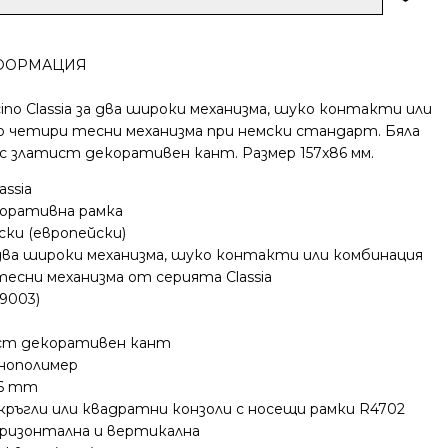
ФОРМАЦИЯ
ino Classia за два широки механизма, шуко контакти или
о четири тесни механизма при немски стандарт. Бяла
с златист декоративен кант. Размер 157x86 мм.
assia
коративна рамка
ки (европейски)
два широки механизма, шуко контакти или комбинация
есни механизма от серията Classia
9003)
ст декоративен кант
нополимер
86 mm
кръгли или квадратни конзоли с носещи рамки R4702
оризонтална и вертикална