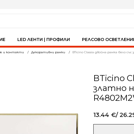
ИЕ
LED ЛЕНТИ | ПРОФИЛИ
РЕЛСОВО ОСВЕТЛЕНИ
ве и контакти
Декоративни рамки
BTicino Classia двойна рамка бяло 
BTicino C
златно 
R4802M
13.44
€
/ 26.2
Alternative:
количество