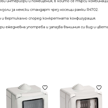
ви интериори и помещения, в които се търси комбинаци
нзоли за немски стандарт чрез носещи рамки R4702.
а и вертикално според конкретната конфигурация.
и ежедневна употреба и запазва външния си вид и цвета