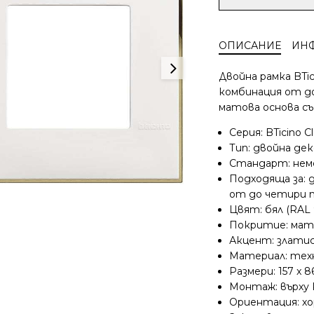
за
BTicino
Classia
ОПИСАНИЕ
ИН
двойна
рамка
Двойна рамка BTic
бяло
комбинация от д
със
матова основа съ
златно
немски
Серия: BTicino Cl
стандарт
Тип: двойна де
R4802M2WD
Стандарт: немс
Подходяща за: 
от до четири т
Цвят: бял (RAL 
Покритие: мат
Акцент: злати
Материал: тех
Размери: 157 x 
Монтаж: върху 
Ориентация: х