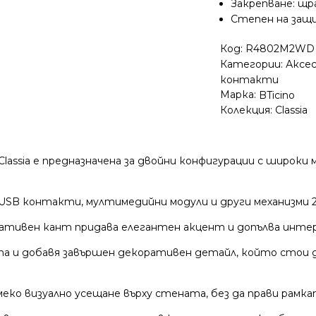
Закрепване: щра
Степен на защи
Код:
R4802M2WD
Категории:
Аксе
контакти
Марка:
BTicino
Колекция:
Classia
ssia е предназначена за двойни конфигурации с широки 
B контакти, мултимедийни модули и други механизми 2M 
ативен кант придава елегантен акцент и допълва интер
 и добавя завършен декоративен детайл, който стои до
ко визуално усещане върху стената, без да прави рамка