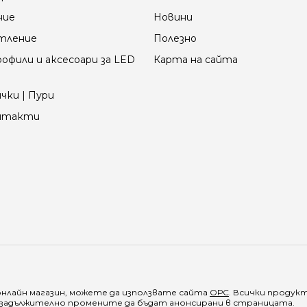
ние
Новини
етление
Полезно
офили и аксесоари за LED
Карта на сайта
чки | Пури
онтакти
онлайн магазин, можете да използвате сайта
ОРС
. Всички продук
е задължително промените да бъдат анонсирани в страницата.