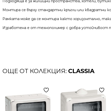
Подходяща е за жилищни пространства, хотели, бутико
Монтира се върху стандартни кръгли или квадратни ко
Рамката може да се монтира както хоризонтално, так
Изработена е от технополимер с добра устойчивост пр
ОЩЕ ОТ КОЛЕКЦИЯ:
CLASSIA