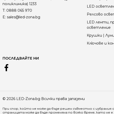
поликлиника) 1233
LED осветле
T:
0888 065 970
Релсово осв
E:
sales@led-zona.bg
LED ленти, пр
осветление
Крушки | Луни
Ключове и к
ПОСЛЕДВАЙТЕ НИ
© 2026 LED-Zona.bg Всички права запазени
При спор, който не може да бъде решен съвместно с избрания 
страницата може да бъде променяна по всяко време, като не 