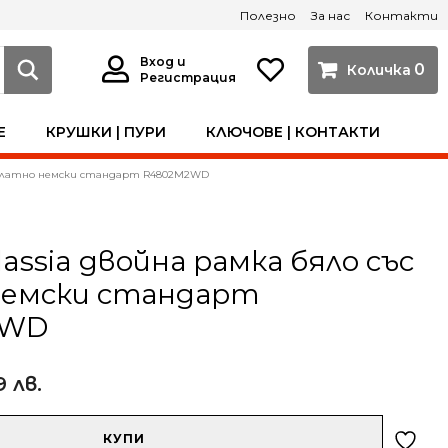
Полезно
За нас
Контакти
Вход и
0
Регистрация
Е
КРУШКИ | ПУРИ
КЛЮЧОВЕ | КОНТАКТИ
със златно немски стандарт R4802M2WD
lassia двойна рамка бяло със
немски стандарт
2WD
9 лв.
КУПИ