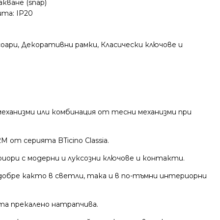
кване (snap)
та: IP20
соари
,
Декоративни рамки
,
Класически ключове и
механизми или комбинация от тесни механизми при
от серията BTicino Classia.
иори с модерни и луксозни ключове и контакти.
бре както в светли, така и в по-тъмни интериорни
та прекалено натрапчива.