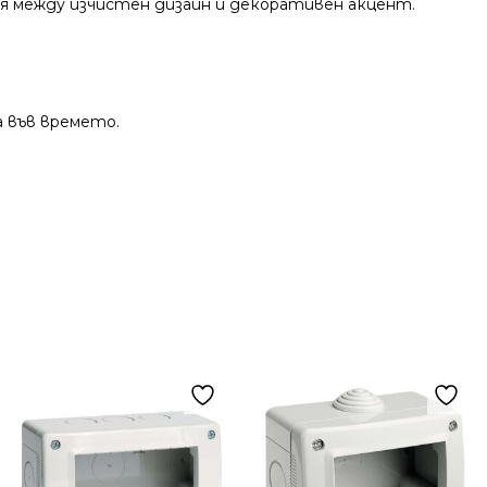
я между изчистен дизайн и декоративен акцент.
 във времето.