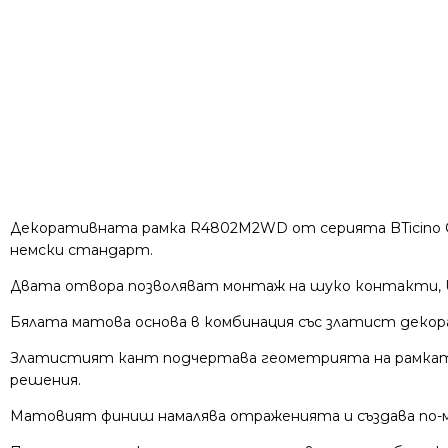
Декоративната рамка R4802M2WD от серията BTicino Cla
немски стандарт.
Двата отвора позволяват монтаж на шуко контакти, US
Бялата матова основа в комбинация със златист декор
Златистият кант подчертава геометрията на рамката
решения.
Матовият финиш намалява отраженията и създава по-ме