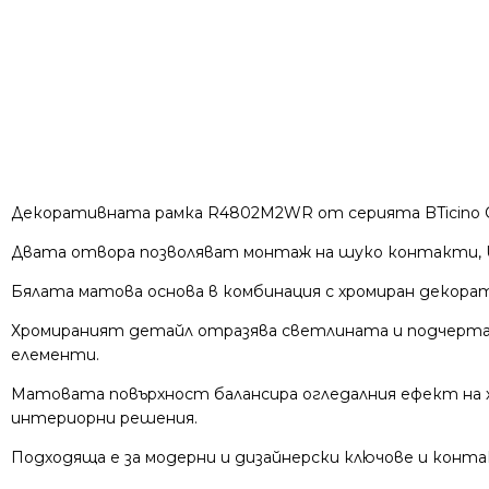
Декоративната рамка R4802M2WR от серията BTicino Cl
Двата отвора позволяват монтаж на шуко контакти, US
Бялата матова основа в комбинация с хромиран декора
Хромираният детайл отразява светлината и подчертав
елементи.
Матовата повърхност балансира огледалния ефект на х
интериорни решения.
Подходяща е за модерни и дизайнерски ключове и конт