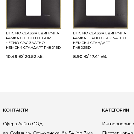
BTICINO CLASSIA ЕДИНИЧНА
BTICINO CLASSIA ЕДИНИЧНА
РАМКА С ТЕСЕН ОТВОР
РАМКА ЧЕРНО СЪС ЗЛАТНО
ЧЕРНО СЪС ЗЛАТНО
НЕМСКИ СТАНДАРТ
НЕМСКИ СТАНДАРТ R4801BD
R4802BD
10.49
€
/ 20.52 лв.
8.90
€
/ 17.41 лв.
КОНТАКТИ
КАТЕГОРИИ
Сфера Лайт ООД
Интериорно 
гр. София, ул. Опълченска, бл. 54 (до 7-ма
Екстериорно 