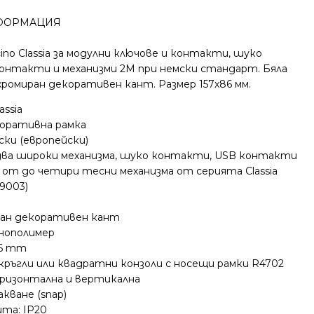
ФОРМАЦИЯ
ino Classia за модулни ключове и контакти, шуко
онтакти и механизми 2M при немски стандарт. Бяла
хромиран декоративен кант. Размер 157x86 мм.
assia
коративна рамка
ки (европейски)
 два широки механизма, шуко контакти, USB контакти
 от до четири тесни механизма от серията Classia
9003)
ран декоративен кант
нополимер
86 mm
кръгли или квадратни конзоли с носещи рамки R4702
оризонтална и вертикална
кване (snap)
та: IP20