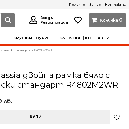
Полезно
За нас
Контакти
Вход и
0
Регистрация
Е
КРУШКИ | ПУРИ
КЛЮЧОВЕ | КОНТАКТИ
 хром немски стандарт R4802M2WR
lassia двойна рамка бяло с
мски стандарт R4802M2WR
9 лв.
КУПИ