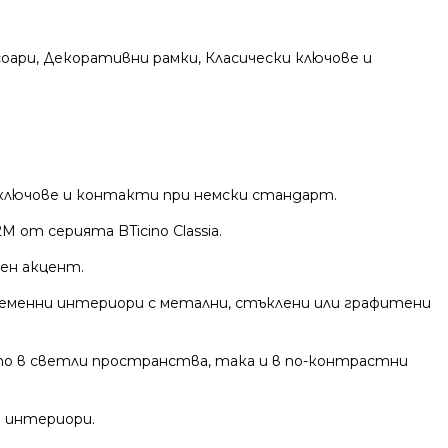
соари
,
Декоративни рамки
,
Класически ключове и
 ключове и контакти при немски стандарт.
от серията BTicino Classia.
ен акцент.
ременни интериори с метални, стъклени или графитени
то в светли пространства, така и в по-контрастни
и интериори.