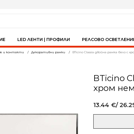
ИЕ
LED ЛЕНТИ | ПРОФИЛИ
РЕЛСОВО ОСВЕТЛЕНИ
ве и контакти
Декоративни рамки
BTicino Classia двойна рамка бяло с
BTicino C
хром не
13.44
€
/ 26.2
Alternative:
количество
за
BTicino