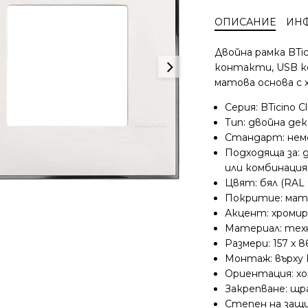
Classia
ОПИСАНИЕ
ИН
двойна
рамка
Двойна рамка BTic
бяло
контакти, USB к
с
матова основа с 
хром
немски
Серия: BTicino Cl
стандарт
Тип: двойна де
R4802M2WR
Стандарт: немс
Подходяща за:
или комбинация
Цвят: бял (RAL 
Покритие: мат
Акцент: хроми
Материал: тех
Размери: 157 x 
Монтаж: върху 
Ориентация: х
Закрепване: щра
Степен на защи