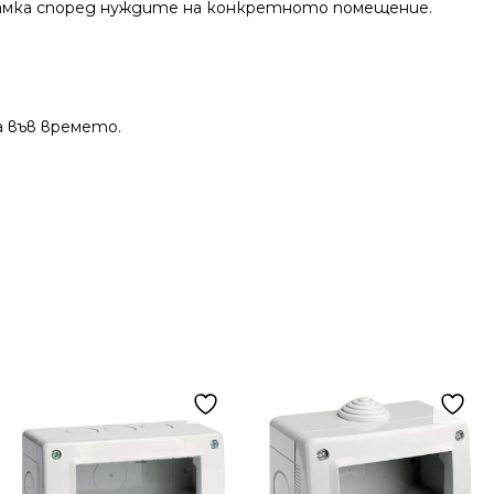
а рамка според нуждите на конкретното помещение.
 във времето.