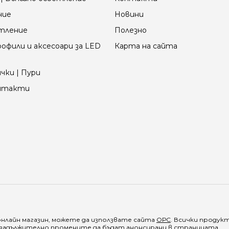
ние
Новини
етление
Полезно
офили и аксесоари за LED
Карта на сайта
чки | Пури
онтакти
онлайн магазин, можете да използвате сайта
ОРС
. Всички продук
е задължително промените да бъдат анонсирани в страницата.