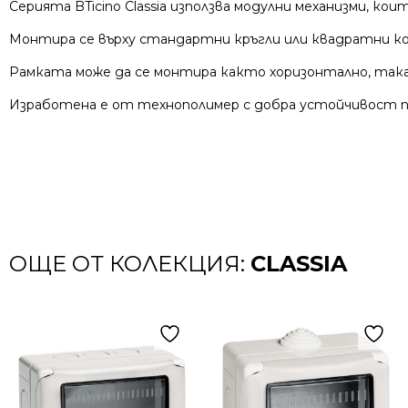
Серията BTicino Classia използва модулни механизми, 
Монтира се върху стандартни кръгли или квадратни ко
Рамката може да се монтира както хоризонтално, так
Изработена е от технополимер с добра устойчивост пр
ОЩЕ ОТ КОЛЕКЦИЯ:
CLASSIA