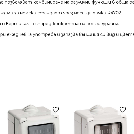
които позволяват комбиниране на различни функции в общ
нзоли за немски стандарт чрез носещи рамки R4702.
а и вертикално според конкретната конфигурация.
и ежедневна употреба и запазва външния си вид и цвета