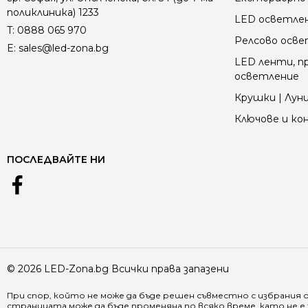
поликлиника) 1233
LED осветле
T:
0888 065 970
Релсово осв
E:
sales@led-zona.bg
LED ленти, пр
осветление
Крушки | Луни
Ключове и к
ПОСЛЕДВАЙТЕ НИ
© 2026 LED-Zona.bg Всички права запазени
При спор, който не може да бъде решен съвместно с избрания 
страницата може да бъде променяна по всяко време, като не 