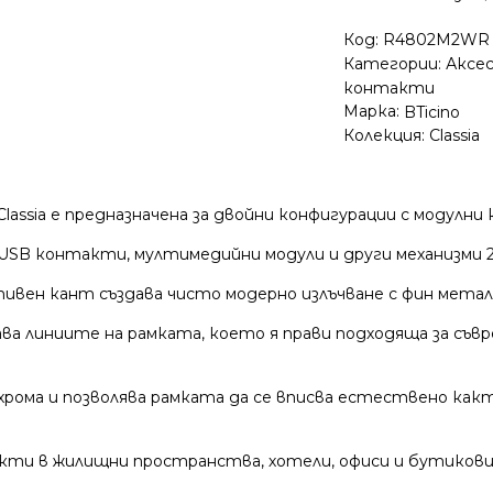
Код:
R4802M2WR
Категории:
Аксе
контакти
Марка:
BTicino
Колекция:
Classia
assia е предназначена за двойни конфигурации с модулни
B контакти, мултимедийни модули и други механизми 2M 
тивен кант създава чисто модерно излъчване с фин метал
а линиите на рамката, което я прави подходяща за съв
рома и позволява рамката да се вписва естествено как
акти в жилищни пространства, хотели, офиси и бутиков