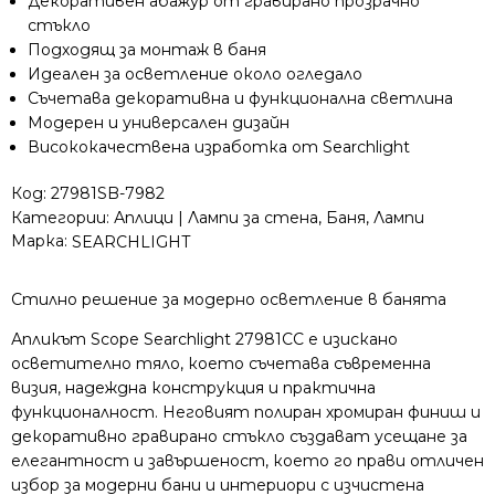
Декоративен абажур от гравирано прозрачно
стъкло
Подходящ за монтаж в баня
Идеален за осветление около огледало
Съчетава декоративна и функционална светлина
Модерен и универсален дизайн
Висококачествена изработка от Searchlight
Код:
27981SB-7982
Категории:
Аплици | Лампи за стена
,
Баня
,
Лампи
Марка:
SEARCHLIGHT
Стилно решение за модерно осветление в банята
Апликът Scope Searchlight 27981CC е изискано
осветително тяло, което съчетава съвременна
визия, надеждна конструкция и практична
функционалност. Неговият полиран хромиран финиш и
декоративно гравирано стъкло създават усещане за
елегантност и завършеност, което го прави отличен
избор за модерни бани и интериори с изчистена