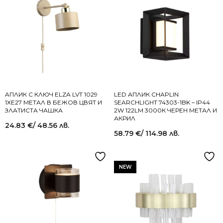
AПЛИК С КЛЮЧ ELZA LVT 1029
LED АПЛИК CHAPLIN
1XЕ27 МЕТАЛ В БЕЖОВ ЦВЯТ И
SEARCHLIGHT 74303-1BK – IP44
ЗЛАТИСТА ЧАШКА
2W 122LM 3000К ЧЕРЕН МЕТАЛ И
АКРИЛ
24.83
€
/ 48.56 лв.
58.79
€
/ 114.98 лв.
NEW