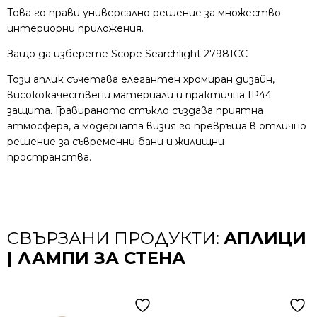
Това го прави универсално решение за множество
интериорни приложения.
Защо да изберете Scope Searchlight 27981CC
Този аплик съчетава елегантен хромиран дизайн,
висококачествени материали и практична IP44
защита. Гравираното стъкло създава приятна
атмосфера, а модерната визия го превръща в отлично
решение за съвременни бани и жилищни
пространства.
СВЪРЗАНИ ПРОДУКТИ:
АПЛИЦИ
| ЛАМПИ ЗА СТЕНА