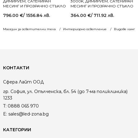
ДИМИРУЕМ, САТЕНИРАН
3000K, ДИМИРУЕМ, САТЕНИРАН
МЕСИНГ И ПРОЗРАЧНО СТЪКЛО
МЕСИНГ И ПРОЗРАЧНО СТЪКЛО
796.00
€
/ 1556.84 лв.
364.00
€
/ 711.92 лв.
Магазин за осветителни тела
Интериорно осветление
Видове лампи
КОНТАКТИ
Сфера Лайт ООД
гр. София, ул. Опълченска, бл. 54 (до 7-ма поликлиника)
1233
T:
0888 065 970
E:
sales@led-zona.bg
КАТЕГОРИИ