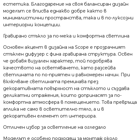
естетика. Благодарение на своя балансиран дизайн
моделът се вписва еднакво добре както в
минималистични пространства, така и в по-луксозни
интериорни концепции.
Гравирано стъкло за по-мека и комфортна светлина
Основен акцент в дизайна на Scope е прозрачният
стъклен дифузер с фина гравирана структура. Освен
че добавя визуален характер, той подобрява
качеството на осветяването, като разсейва
светлината по по-приятен и равномерен начин. При
включване светлината преминава през
декоративната повърхност на стъклото и създава
деликатни отражения, които допринасят за по-
комфортна атмосфера в помещението. Това превръща
аплика не само в осветително тяло, а и в
декоративен елемент от интериора.
Отличен избор за осветление на огледало
Моделът е особено подходящ за монтаж около