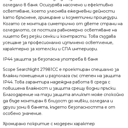
огледало в баня. Осигурява насочено и ефективно
осветяване, което улеснява ежедневни дейности
като бръснене, гримиране и козметични процедури.
Когато се монтира симетрично от двете страни на
огледалото, се постига равномерно осветяване на
лицето без резки сенки и контрасти. Това създава
усещане за професионално изпълнено осветление,
характерно за хотелски и СПА интериори.
IP44 защита за безопасна употреба в баня
Scope Searchlight 27981CC е проектиран специално за
влажни помещения и разполага със степен на защита
IP44. Това гарантира надеждна работа в среда с
повишена влажност и защита срещу водни пръски.
Благодарение на тази защита апликът може спокойно
да бъде монтиран в близост до мивки, огледала и
други зони в банята, където безопасността е от
особено значение.
Хромирано покритие с модерен характер