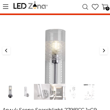
0
Aплик Scope Searchlight 27981CC 1xG9