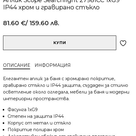
IP44 хром и гравирано стъкло
81.60
€
/ 159.60 лв.
Alternative:
количество
КУПИ
за
Aплик
Scope
ОПИСАНИЕ
ИНФОРМАЦИЯ
Searchlight
27981CC
Елегантен аплик за баня с хромирано покритие,
1xG9
гравирано стъкло и IP44 защита, създаден за стилно
IP44
осветление около огледала, мебели за баня и модерни
хром
интериорни пространства.
и
гравирано
Фасунга 1xG9
стъкло
Степен на защита IP44
Корпус от метал и стъкло
Покритие полиран хром