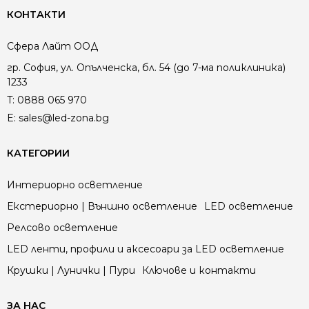
КОНТАКТИ
Сфера Лайт ООД
гр. София, ул. Опълченска, бл. 54 (до 7-ма поликлиника)
1233
T:
0888 065 970
E:
sales@led-zona.bg
КАТЕГОРИИ
Интериорно осветление
Екстериорно | Външно осветление
LED осветление
Релсово осветление
LED ленти, профили и аксесоари за LED осветление
Крушки | Лунички | Пури
Ключове и контакти
ЗА НАС