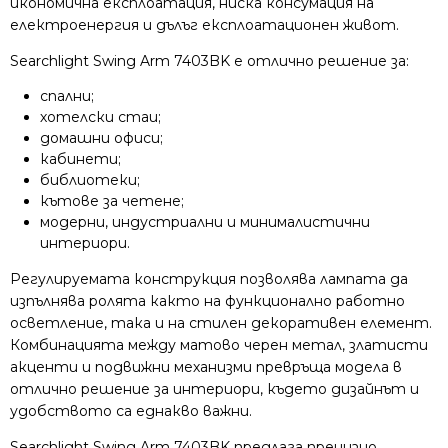
икономична експлоатация, ниска консумация на
електроенергия и дълъг експлоатационен живот.
Searchlight Swing Arm 7403BK е отлично решение за:
спални;
хотелски стаи;
домашни офиси;
кабинети;
библиотеки;
кътове за четене;
модерни, индустриални и минималистични
интериори.
Регулируемата конструкция позволява лампата да
изпълнява ролята както на функционално работно
осветление, така и на стилен декоративен елемент.
Комбинацията между матово черен метал, златисти
акценти и подвижни механизми превръща модела в
отлично решение за интериори, където дизайнът и
удобството са еднакво важни.
Searchlight Swing Arm 7403BK предлага прецизно