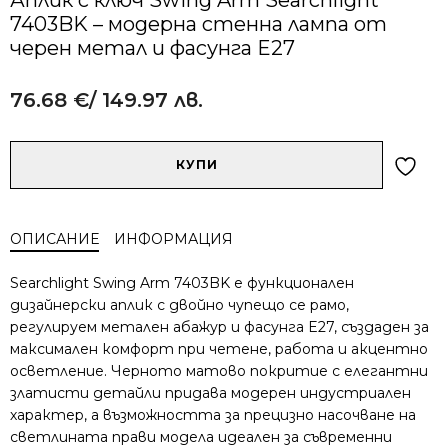
7403BK – модерна стенна лампа от
черен метал и фасунга E27
76.68
€
/ 149.97 лв.
Alternative:
количество
КУПИ
за
Аплик
с
ОПИСАНИЕ
ИНФОРМАЦИЯ
ключ
Swing
Searchlight Swing Arm 7403BK е функционален
Arm
дизайнерски аплик с двойно чупещо се рамо,
Searchlight
регулируем метален абажур и фасунга E27, създаден за
7403BK
максимален комфорт при четене, работа и акцентно
–
модерна
осветление. Черното матово покритие с елегантни
стенна
златисти детайли придава модерен индустриален
лампа
характер, а възможността за прецизно насочване на
от
светлината прави модела идеален за съвременни