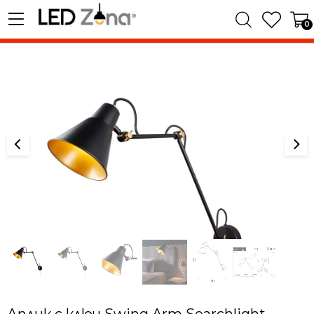
0
Аплик с ключ Swing Arm Searchlight