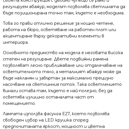
своята конструкция с двойно чупещо се рамо и
регулируем абажур, моделът позволява светлината да
бъде позиционирана точно там, където е необходима.
Това го прави отлично решение за нощно четене,
работа на бюро, осветяване на работен плот или
акцентиране върху декоративни елементи в
интериора.
Основното предимство на модела е неговата висока
степен на регулиране. Двете подвижни рамена
позволяват лесно приближаване или отдалечаване на
осветителното тяло, а металният абажур може да
бъде накланян и завъртан за максимално прецизно
насочване на светлинния поток. Така осветлението
винаги остава там, където е най-полезно, без да
осветява излишно останалата част от
помещението.
Лампата използва фасунга E27, което позволява
свободен избор на LED крушка според
предпочитаната яркост, мощност и цветна