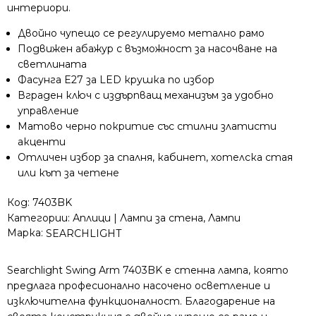
черен
интериори.
метал
Двойно чупещо се регулируемо метално рамо
и
Подвижен абажур с възможност за насочване на
фасунга
E27
светлината
Фасунга E27 за LED крушка по избор
Вграден ключ с издърпващ механизъм за удобно
управление
Матово черно покритие със стилни златисти
акценти
Отличен избор за спалня, кабинет, хотелска стая
или кът за четене
Код:
7403BK
Категории:
Аплици | Лампи за стена
,
Лампи
Марка:
SEARCHLIGHT
Searchlight Swing Arm 7403BK е стенна лампа, която
предлага професионално насочено осветление и
изключителна функционалност. Благодарение на