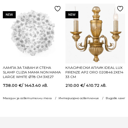
NEW
NEW
ЛАМПА ЗА ТАВАН И СТЕНА
КЛАСИЧЕСКИ АПЛИК IDEAL LUX
SLAMP CLIZIA MAMA NON MAMA
FIRENZE AP2 ORO 020846 2XE14
LARGE WHITE Ø78 СМ 3XE27
33 СМ
738.00
€
/ 1443.40 лв.
210.00
€
/ 410.72 лв.
Магазин за осветителни тела
Интериорно осветление
Видове лампи