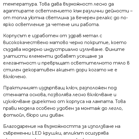
температура. Това дава възможност лесно да
адаптирате осветлението към различни дейности –
от топла уютна светлина за вечерен релакс до по-
ярко осветление за четене или работа.
Корпусът е изработен от здрав метал с
висококачествено матово черно покритие, което
създава модерно индустриално излъчване. Фините
златисти елементи добавят усещане за
елегантност и превръщат осветителното тяло в
стилен декоративен акцент дори когато не е
включено.
Практичният издърпващ ключ, разположен под
стенната основа, позволява лесно включване и
изключване директно от корпуса на лампата. Това
прави модела особено удобен за монтаж до легло,
фотьойл, бюро или диван.
Благодарение на възможността за използване на
съвременни LED крушки, апликът осигурява