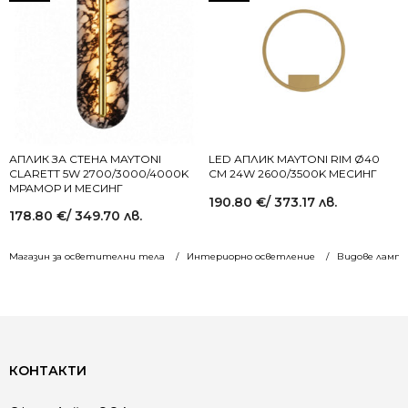
АПЛИК ЗА СТЕНА MAYTONI
LED АПЛИК MAYTONI RIM Ø40
CLARETT 5W 2700/3000/4000K
СМ 24W 2600/3500K МЕСИНГ
МРАМОР И МЕСИНГ
190.80
€
/ 373.17 лв.
178.80
€
/ 349.70 лв.
Магазин за осветителни тела
Интериорно осветление
Видове лампи
КОНТАКТИ