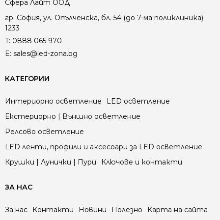
Сфера Лайт ООД
гр. София, ул. Опълченска, бл. 54 (до 7-ма поликлиника)
1233
T:
0888 065 970
E:
sales@led-zona.bg
КАТЕГОРИИ
Интериорно осветление
LED осветление
Екстериорно | Външно осветление
Релсово осветление
LED ленти, профили и аксесоари за LED осветление
Крушки | Лунички | Пури
Ключове и контакти
ЗА НАС
За нас
Контакти
Новини
Полезно
Карта на сайта