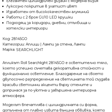
Елегантен цилиндричен дизайн с модерна визия
фасунги
Луксозно покритие в златист цвят
2xG10
Изработен от висококачествен алуминий
Работи с 2 броя GU10 LED крушки
Подходящ за коридори, дневни, стълбища и
хотелски интериори
Код:
28145GO
Категории:
Аплици | Лампи за стена
,
Лампи
Марка:
SEARCHLIGHT
Апликът Roll Searchlight 28145GO е осветително тяло,
което успешно съчетава декоративна стойност и
функционално осветление. Благодарение на своето
двупосочно разпределение на светлината той създава
красиви светлинни акценти върху стените и
допринася за по-уютна и завършена интериорна
атмосфера.
Моделът впечатлява с цилиндричната си форма,
допълнена от плавно извита външна обвивка, която