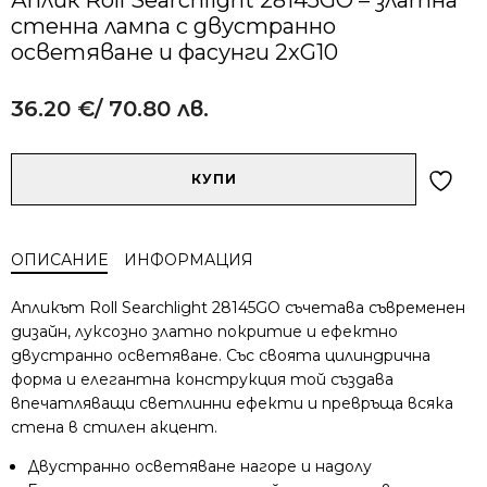
стенна лампа с двустранно
осветяване и фасунги 2xG10
36.20
€
/ 70.80 лв.
Alternative:
количество
КУПИ
за
Аплик
Roll
ОПИСАНИЕ
ИНФОРМАЦИЯ
Searchlight
28145GO
Апликът Roll Searchlight 28145GO съчетава съвременен
–
дизайн, луксозно златно покритие и ефектно
златна
двустранно осветяване. Със своята цилиндрична
стенна
форма и елегантна конструкция той създава
лампа
с
впечатляващи светлинни ефекти и превръща всяка
двустранно
стена в стилен акцент.
осветяване
Двустранно осветяване нагоре и надолу
и