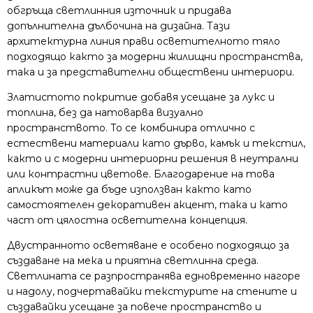
обгръща светлинния източник и придава
допълнителна дълбочина на дизайна. Тази
архитектурна линия прави осветителното тяло
подходящо както за модерни жилищни пространства,
така и за представителни обществени интериори.
Златистото покритие добавя усещане за лукс и
топлина, без да натоварва визуално
пространството. То се комбинира отлично с
естествени материали като дърво, камък и текстил,
както и с модерни интериорни решения в неутрални
или контрастни цветове. Благодарение на това
апликът може да бъде използван както като
самостоятелен декоративен акцент, така и като
част от цялостна осветителна концепция.
Двустранното осветяване е особено подходящо за
създаване на мека и приятна светлинна среда.
Светлината се разпространява едновременно нагоре
и надолу, подчертавайки текстурите на стените и
създавайки усещане за повече пространство и