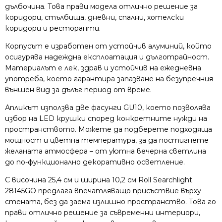
дълбочина. Това прави модела отлично решение за
коридори, стълбища, дневни, спални, хотелски
коридори и ресторанти.
Корпусът е изработен от устойчив алуминий, който
осигурява надеждна експлоатация и дълготрайност.
Материалът е лек, здрав и устойчив на ежедневна
употреба, което гарантира запазване на безупречния
външен вид за дълъг период от време.
Апликът използва две фасунги GU10, което позволява
избор на LED крушки според конкретните нужди на
пространството. Можете да подберете подходяща
мощност и цветна температура, за да постигнете
желаната атмосфера – от уютна вечерна светлина
до по-функционално декоративно осветление.
С височина 25,4 см и ширина 10,2 см Roll Searchlight
28145GO предлага впечатляващо присъствие върху
стената, без да заема излишно пространство. Това го
прави отлично решение за съвременни интериори,