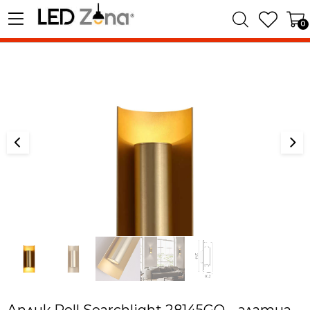
0
Аплик Roll Searchlight 28145GO – златна