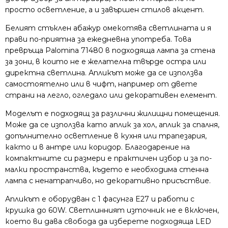
просто осветление, а и завършен стилов акцент.
Белият стъклен абажур омекотява светлината и я
прави по-приятна за ежедневна употреба. Това
превръща Palomina 71480 в подходяща лампа за стена
за зони, в които не е желателна твърде остра или
директна светлина. Апликът може да се използва
самостоятелно или в чифт, например от двете
страни на легло, огледало или декоративен елемент.
Моделът е подходящ за различни жилищни помещения.
Може да се използва като аплик за хол, аплик за спалня,
допълнително осветление в кухня или трапезария,
както и в антре или коридор. Благодарение на
компактните си размери е практичен избор и за по-
малки пространства, където е необходима стенна
лампа с ненатрапчиво, но декоративно присъствие.
Апликът е оборудван с 1 фасунга E27 и работи с
крушка до 60W. Светлинният източник не е включен,
което ви дава свобода да изберете подходяща LED