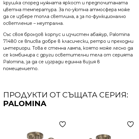
крушка според нужната яркост и предпочитаната
цветна температура. За по-уютна атмосфера може
да се избере топла светлина, а за по-функционално
осветление – неутрална.
Със своя бронзов корпус и изчистен абажур, Palomina
71480 се вписва добре в класически, ретро и преходни
интериори. Това е стенна лампа, която може лесно да
се комбинира с други осветителни тела от серията
Palomina, за да се изгради единна визия в
помещението.
ПРОДУКТИ ОТ СЪЩАТА СЕРИЯ:
PALOMINA