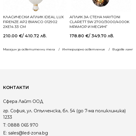
КЛАСИЧЕСКИ АПЛИК IDEAL LUX
АПЛИК ЗА СТЕНА MAYTONI
FIRENZE AP2 BIANCO 012902
CLARETT 5W 2700/3000/4000K
2XE14 33 СМ
МРАМОР И МЕСИНГ
210.00
€
/ 410.72 лв.
178.80
€
/ 349.70 лв.
Магазин за осветителни тела
Интериорно осветление
Видове лампи
КОНТАКТИ
Сфера Лайт ООД
гр. София, ул. Опълченска, бл. 54 (до 7-ма поликлиника)
1233
T:
0888 065 970
E:
sales@led-zona.bg