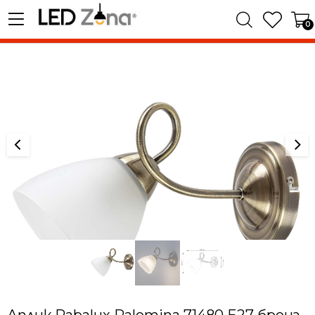
0
Аплик Rabalux Palomina 71480 E27 бронз