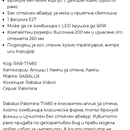
Бронзов метален корпус с декоративно извито
рамо
Бял стъклен абажур за мека и приятна светлина
1 фасунга E27
Може да се комбинира с LED крушка до 60W
Компактни размери: височина 200 мм и изнасяне от
стената 260 мм
Подходящ за хол, спалня, кухня, трапезария, антре
или коридор
Код:
RAB-71480
Категории:
Аплици | Лампи за стена
,
Лампи
Марка:
RABALUX
Колекция:
Rabalux Indoor
Серия:
Palomina
Rabalux Palomina 71480 е елегантен аплик за стена,
който комбинира класическа форма, топъл бронзов
финиш и изчистен бял стъклен абажур. Извитото
рамо придава по-декоративен вид и прави модела
добър избор за интериори, в които търсите не