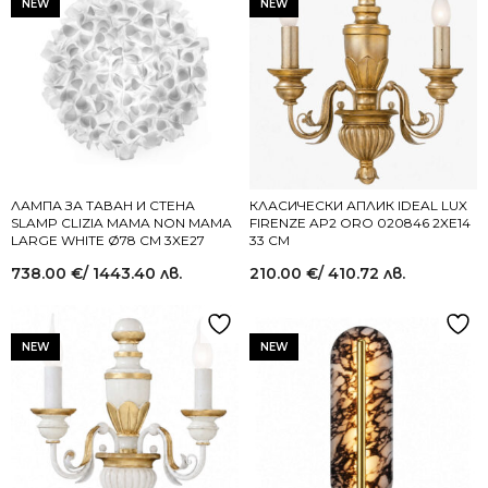
NEW
NEW
ЛАМПА ЗА ТАВАН И СТЕНА
КЛАСИЧЕСКИ АПЛИК IDEAL LUX
SLAMP CLIZIA MAMA NON MAMA
FIRENZE AP2 ORO 020846 2XE14
LARGE WHITE Ø78 СМ 3XE27
33 СМ
738.00
€
/ 1443.40 лв.
210.00
€
/ 410.72 лв.
NEW
NEW