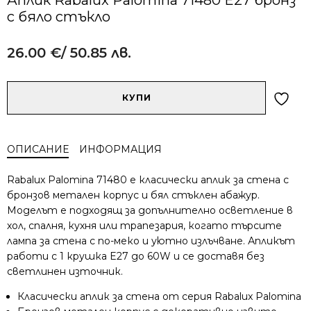
с бяло стъкло
26.00
€
/ 50.85 лв.
Alternative:
количество
КУПИ
за
Аплик
Rabalux
ОПИСАНИЕ
ИНФОРМАЦИЯ
Palomina
71480
Rabalux Palomina 71480 е класически аплик за стена с
E27
бронзов метален корпус и бял стъклен абажур.
бронз
Моделът е подходящ за допълнително осветление в
с
хол, спалня, кухня или трапезария, когато търсите
бяло
стъкло
лампа за стена с по-меко и уютно излъчване. Апликът
работи с 1 крушка E27 до 60W и се доставя без
светлинен източник.
Класически аплик за стена от серия Rabalux Palomina