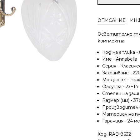
за
Аплик
Rabalux
ОПИСАНИЕ
ИН
Annabella
8632,
Осветително тяло
220V,
комплекта
2xE14,
IP20,
Код на аплика -
метал/
Име - Annabella
стъкло,
Серия - Класич
ключ
Захранване - 22
с
Мощност - max
въженце
Фасунга - 2xE14
Степен на защи
Размер (мм) - 
Производител -
Материал на пл
Гаранция - 24 м
Код:
RAB-8632