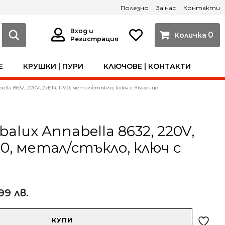
Полезно
За нас
Контакти
Вход и
0
Регистрация
Е
КРУШКИ | ПУРИ
КЛЮЧОВЕ | КОНТАКТИ
ella 8632, 220V, 2xE14, IP20, метал/стъкло, ключ с въженце
alux Annabella 8632, 220V,
20, метал/стъкло, ключ с
99 лв.
КУПИ