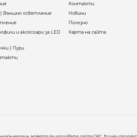
ние
Контакти
| Външно осветление
Новини
етление
Полезно
офили и аксесоари за LED
Карта на сайта
чки | Пури
онтакти
онлайн магазин, можете да използвате сайта
ОРС
. Всички продук