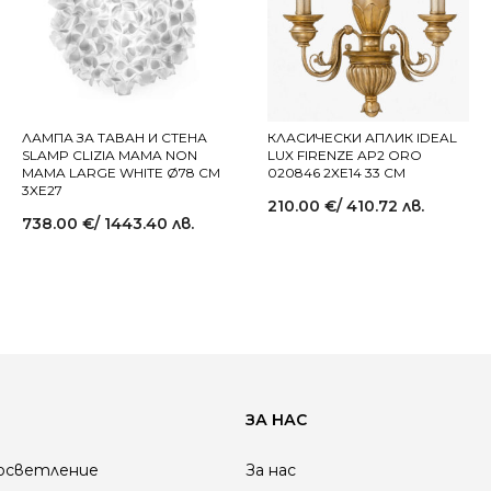
ЛАМПА ЗА ТАВАН И СТЕНА
КЛАСИЧЕСКИ АПЛИК IDEAL
SLAMP CLIZIA MAMA NON
LUX FIRENZE AP2 ORO
MAMA LARGE WHITE Ø78 СМ
020846 2XE14 33 СМ
3XE27
210.00
€
/ 410.72 лв.
738.00
€
/ 1443.40 лв.
ЗА НАС
осветление
За нас