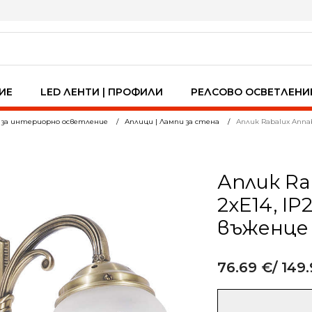
ИЕ
LED ЛЕНТИ | ПРОФИЛИ
РЕЛСОВО ОСВЕТЛЕНИ
 за интериорно осветление
Аплици | Лампи за стена
Аплик Rabalux Annab
Аплик Rab
2xE14, IP
въженце
76.69
€
/ 149.
Alternative:
количество