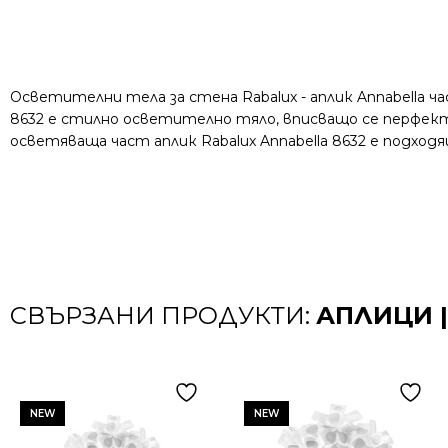
Осветителни тела за стена Rabalux - аплик Annabella ч
8632 е стилно осветително тяло, вписващо се перфект
осветяваща част аплик Rabalux Annabella 8632 е подхо
СВЪРЗАНИ ПРОДУКТИ:
АПЛИЦИ |
NEW
NEW