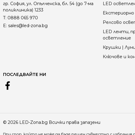
гр. София, ул. Опълченска, бл. 54 (до 7-ма
LED осветле
поликлиника) 1233
Екстериорно 
T:
0888 065 970
Релсово осв
E:
sales@led-zona.bg
LED ленти, пр
осветление
Крушки | Луни
Ключове и к
ПОСЛЕДВАЙТЕ НИ
© 2026 LED-Zona.bg Всички права запазени
При спор, който не може да бъде решен съвместно с избрания 