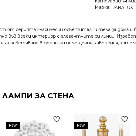
Категории:
Аплиц
Марка:
RABALUX
аст от серията класически осветителни тела за дома и би
но във всеки интериор с елегантните си линии. Израбо
дящ за осветяване в домашни помещения, заведения, хоте
 ЛАМПИ ЗА СТЕНА
NEW
NEW