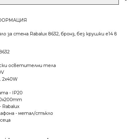
ФОРМАЦИЯ
 за стена Rabalux 8632, бронз, без крушки е14 в
 8632
ески осветителни тела
0V
. 2x40W
та - IP20
370x200mm
 Rabalux
афона - метал/стъкло
есеца