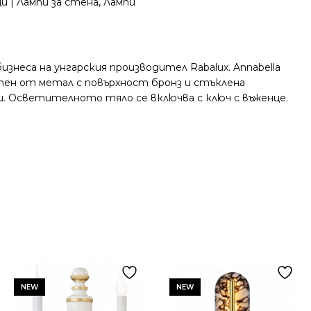
и | Лампи за стена
,
Лампи
знеса на унгарския производител Rabalux. Annabella
тен от метал с повърхност бронз и стъклена
ли. Осветителното тяло се включва с ключ с въженце.
NEW
NEW