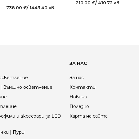
210.00
€
/ 410.72 лв.
738.00
€
/ 1443.40 лв.
ЗА НАС
осветление
За нас
| Външно осветление
Контакти
ние
Новини
етление
Полезно
офили и аксесоари за LED
Карта на сайта
чки | Пури