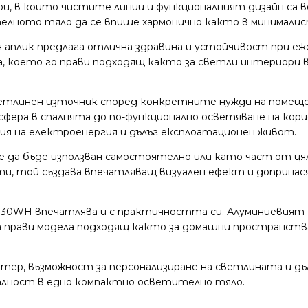
иори, в които чистите линии и функционалният дизайн са
лното тяло да се впише хармонично както в минималист
 аплик предлага отлична здравина и устойчивост при е
а, което го прави подходящ както за светли интериори 
етлинен източник според конкретните нужди на помещен
фера в спалнята до по-функционално осветяване на кор
ия на електроенергия и дълъг експлоатационен живот.
е да бъде използван самостоятелно или като част от ц
и, той създава впечатляващ визуален ефект и допринася
24130WH впечатлява и с практичността си. Алуминиевият 
 прави модела подходящ както за домашни пространства,
тер, възможност за персонализиране на светлината и дълг
налност в едно компактно осветително тяло.