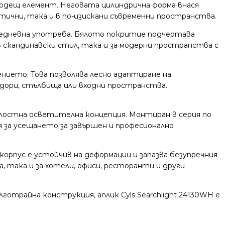
 водещ елемент. Неговата цилиндрична форма внася
ични, така и в по-изискани съвременни пространства.
жедневна употреба. Бялото покритие подчертава
в скандинавски стил, така и за модерни пространства с
ието. Това позволява лесно адаптиране на
идори, стълбища или входни пространства.
ялостна осветителна концепция. Монтиран в серия по
 за усещането за завършен и професионално
корпус е устойчив на деформации и запазва безупречния
 така и за хотели, офиси, ресторанти и други
отрайна конструкция, аплик Cyls Searchlight 24130WH е