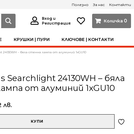
Полезно
За нас
Контакти
Вход и
0
Регистрация
Е
КРУШКИ | ПУРИ
КЛЮЧОВЕ | КОНТАКТИ
ight 24130WH – бяла стенна лампа от алуминий 1xGU10
s Searchlight 24130WH – бяла
ампа от алуминий 1xGU10
2 лв.
КУПИ