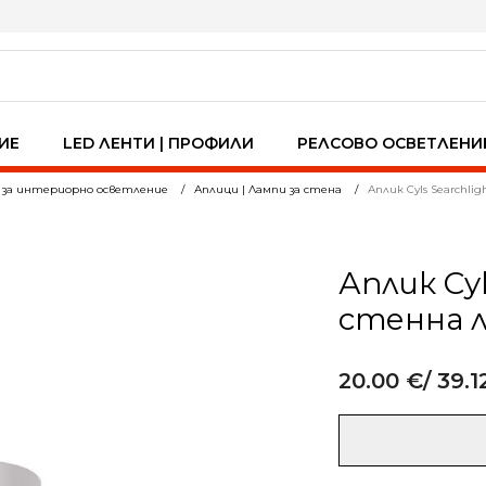
ИЕ
LED ЛЕНТИ | ПРОФИЛИ
РЕЛСОВО ОСВЕТЛЕНИ
 за интериорно осветление
Аплици | Лампи за стена
Аплик Cyls Searchl
Аплик Cyl
стенна л
20.00
€
/ 39.1
Alternative:
количество
за
Аплик