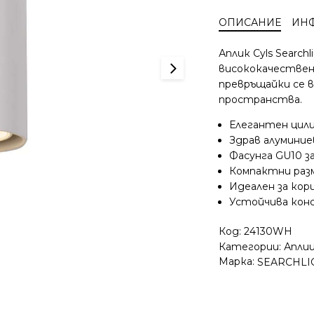
Cyls
ОПИСАНИЕ
ИН
Searchlight
24130WH
Аплик Cyls Searc
–
висококачествена
бяла
превръщайки се 
стенна
пространства.
лампа
от
Елегантен цили
алуминий
Здрав алуминие
1xGU10
Фасунга GU10 з
Компактни разм
Идеален за кор
Устойчива кон
Код:
24130WH
Категории:
Аплиц
Марка:
SEARCHLI