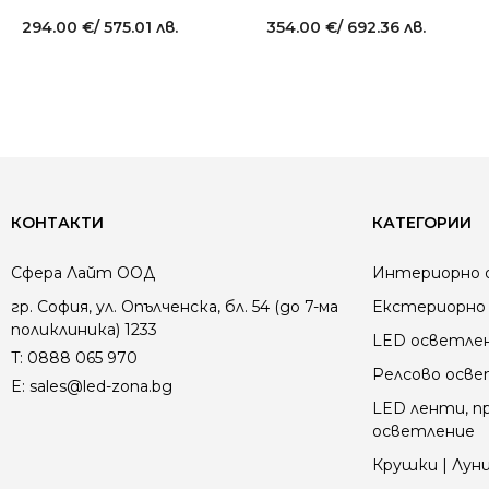
294.00
€
/ 575.01 лв.
354.00
€
/ 692.36 лв.
КОНТАКТИ
КАТЕГОРИИ
Сфера Лайт ООД
Интериорно 
гр. София, ул. Опълченска, бл. 54 (до 7-ма
Екстериорно 
поликлиника) 1233
LED осветле
T:
0888 065 970
Релсово осв
E:
sales@led-zona.bg
LED ленти, пр
осветление
Крушки | Луни