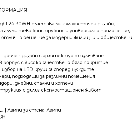
ФОРМАЦИЯ
hlight 24130WH съчетава минималистичен дизайн,
 алуминиева конструкция и универсално приложение,
в отлично решение за модерни жилищни и обществени
ндричен дизайн с архитектурно излъчване
в корпус с висококачествено бяло покритие
а избор на LED крушка според нуждите
ери, подходящи за различни помещения
идори, дневни, спални и хотели
струкция с дълъг експлоатационен живот
и | Лампи за стена
,
Лампи
GHT