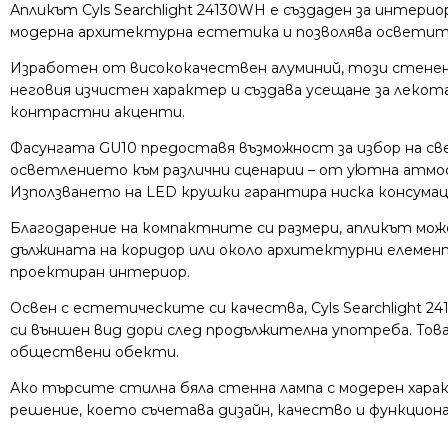
Апликът Cyls Searchlight 24130WH е създаден за интер
модерна архитектурна естетика и позволява осветите
Изработен от висококачествен алуминий, този стенен
неговия изчистен характер и създава усещане за лекот
контрастни акценти.
Фасунгата GU10 предоставя възможност за избор на св
осветлението към различни сценарии – от уютна атмос
Използването на LED крушки гарантира ниска консумац
Благодарение на компактните си размери, апликът мож
дължината на коридор или около архитектурни елемент
проектиран интериор.
Освен с естетическите си качества, Cyls Searchlight 
си външен вид дори след продължителна употреба. Това
обществени обекти.
Ако търсите стилна бяла стенна лампа с модерен харак
решение, което съчетава дизайн, качество и функцио