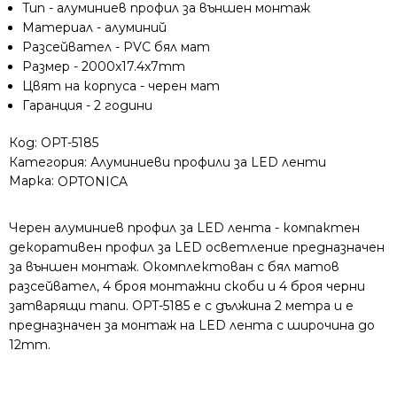
Tип - алуминиев профил за външен монтаж
черен
Материал - алуминий
мат
Разсейвател - PVC бял мат
с
Размер - 2000x17.4x7mm
бял
Цвят на корпуса - черен мат
дифузер
Гаранция - 2 години
2
метра
Код:
OPT-5185
Категория:
Алуминиеви профили за LED ленти
Марка:
OPTONICA
Черен алуминиев профил за LED лента - компактен
декоративен профил за LED осветление предназначен
за външен монтаж. Окомплектован с бял матов
разсейвател, 4 броя монтажни скоби и 4 броя черни
затварящи тапи. OPT-5185 е с дължина 2 метра и е
предназначен за монтаж на LED лента с широчина до
12mm.