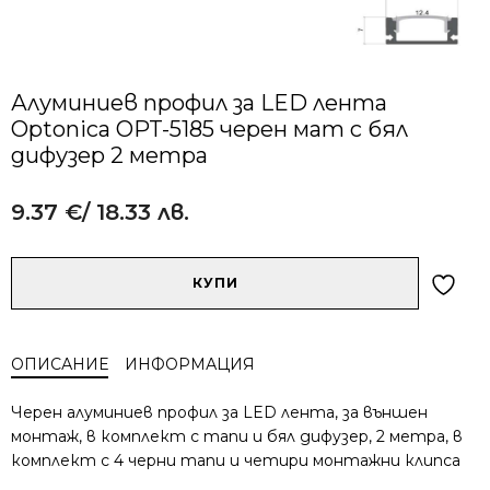
Алуминиев профил за LED лента
Optonica OPT-5185 черен мат с бял
дифузер 2 метра
9.37
€
/ 18.33 лв.
Alternative:
количество
КУПИ
за
Алуминиев
профил
ОПИСАНИЕ
ИНФОРМАЦИЯ
за
LED
Черен aлуминиев профил за LED лента, за външен
лента
монтаж, в комплект с тапи и бял дифузер, 2 метра, в
Optonica
комплект с 4 черни тапи и четири монтажни клипса
OPT-
5185