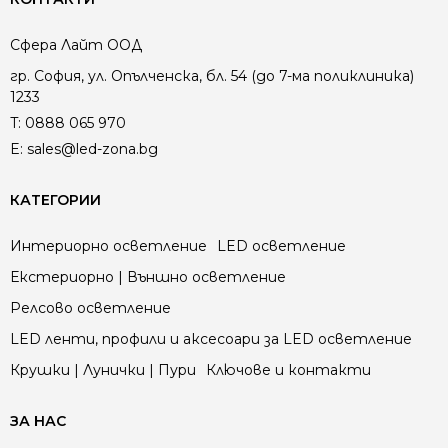
Сфера Лайт ООД
гр. София, ул. Опълченска, бл. 54 (до 7-ма поликлиника)
1233
T:
0888 065 970
E:
sales@led-zona.bg
КАТЕГОРИИ
Интериорно осветление
LED осветление
Екстериорно | Външно осветление
Релсово осветление
LED ленти, профили и аксесоари за LED осветление
Крушки | Лунички | Пури
Ключове и контакти
ЗА НАС