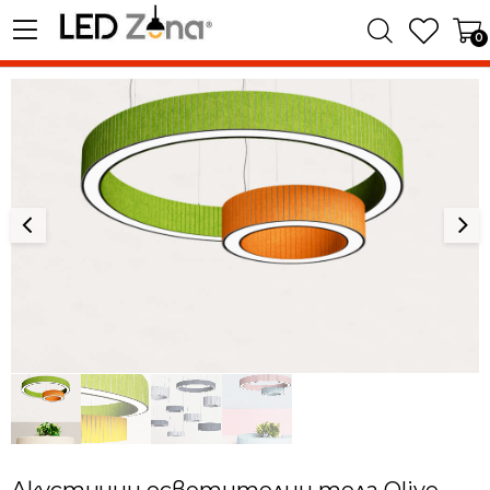
0
Акустични осветителни тела Olive