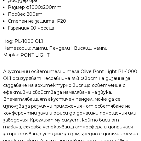
Дифузер opal
Размер ф1000x200mm
Провес 200sm
Степен на защита IP20
Гаранция 60 месеца
Код:
PL-1000 OL1
Категории:
Лампи
,
Пендели | Висящи лампи
Марка:
PONT LIGHT
Акустични осветителни тела Olive Pont Light PL-1000
OL1 осигуряват несравнима гъвкавост на дизайна за
създаване на архитектурно висящо осветление с
ефективни свойства за намаляване на звука.
Впечатляващият акустичен пендел, може да се
използва за различни приложения - от осветяване на
конферентни зали и офиси до домашни помещения или
заведения. Кръглият му силует, който виси от
тавана, създава успокояваща атмосфера и допринася
за приютяващо усещане за дом, заедно с допълнителна
нотка на уют. Акустични осветителни тела Olive