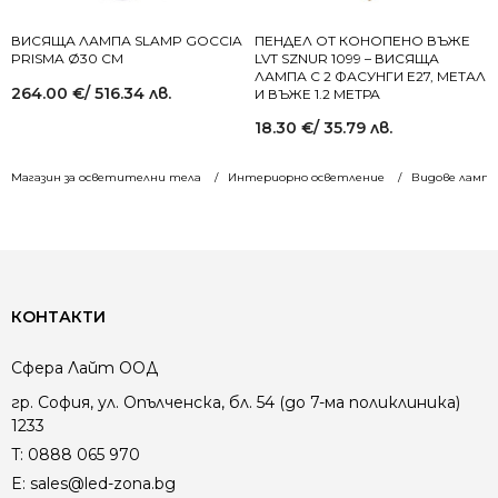
ВИСЯЩА ЛАМПА SLAMP GOCCIA
ПЕНДЕЛ ОТ КОНОПЕНО ВЪЖЕ
PRISMA Ø30 СМ
LVT SZNUR 1099 – ВИСЯЩА
ЛАМПА С 2 ФАСУНГИ E27, МЕТАЛ
264.00
€
/ 516.34 лв.
И ВЪЖЕ 1.2 МЕТРА
18.30
€
/ 35.79 лв.
Магазин за осветителни тела
Интериорно осветление
Видове лампи
КОНТАКТИ
Сфера Лайт ООД
гр. София, ул. Опълченска, бл. 54 (до 7-ма поликлиника)
1233
T:
0888 065 970
E:
sales@led-zona.bg