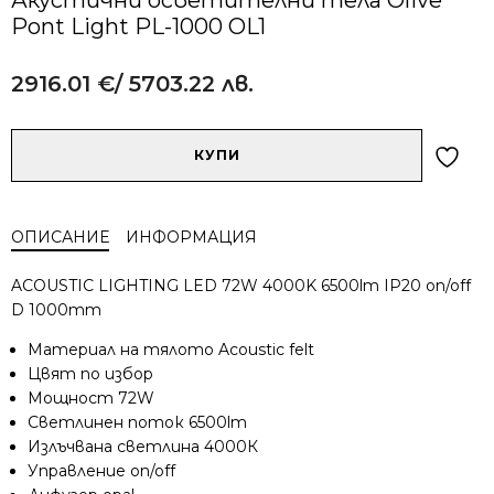
Pont Light PL-1000 OL1
2916.01
€
/ 5703.22 лв.
Alternative:
количество
КУПИ
за
Акустични
осветителни
ОПИСАНИЕ
ИНФОРМАЦИЯ
тела
Olive
ACOUSTIC LIGHTING LED 72W 4000K 6500lm IP20 on/off
Pont
D 1000mm
Light
PL-
Материал на тялото Acoustic felt
1000
Цвят по избор
OL1
Мощност 72W
Светлинен поток 6500lm
Излъчвана светлина 4000К
Управление on/off