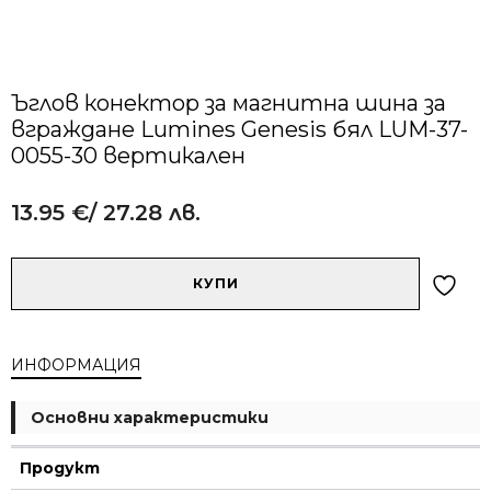
Ъглов конектор за магнитна шина за
вграждане Lumines Genesis бял LUM-37-
0055-30 вертикален
13.95
€
/ 27.28 лв.
Alternative:
количество
КУПИ
за
Ъглов
конектор
ИНФОРМАЦИЯ
за
магнитна
шина
Основни характеристики
за
вграждане
Продукт
Lumines