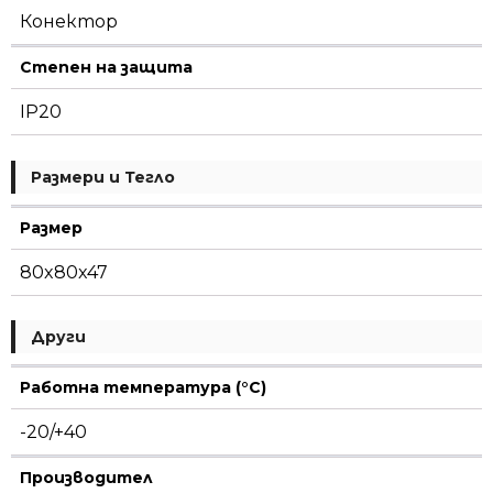
Genesis
Конектор
бял
LUM-
Степен на защита
37-
0055-
IP20
30
вертикален
Размери и Тегло
Размер
80x80x47
Други
Работна температура (°C)
-20/+40
Производител