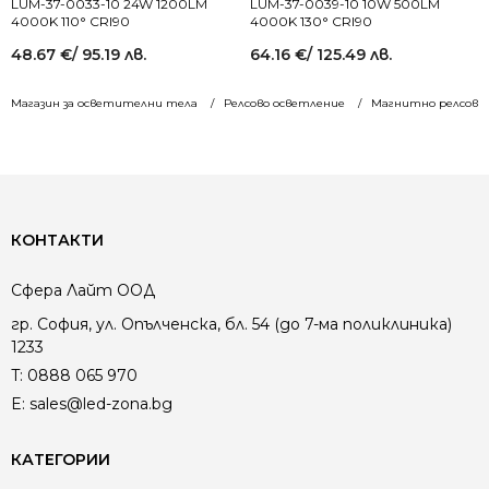
LUM-37-0033-10 24W 1200LM
LUM-37-0039-10 10W 500LM
4000K 110° CRI90
4000K 130° CRI90
48.67
€
/ 95.19 лв.
64.16
€
/ 125.49 лв.
Магазин за осветителни тела
Релсово осветление
Магнитно релсово 
КОНТАКТИ
Сфера Лайт ООД
гр. София, ул. Опълченска, бл. 54 (до 7-ма поликлиника)
1233
T:
0888 065 970
E:
sales@led-zona.bg
КАТЕГОРИИ