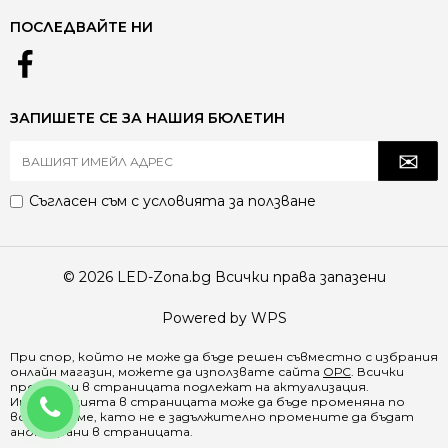
ПОСЛЕДВАЙТЕ НИ
ЗАПИШЕТЕ СЕ ЗА НАШИЯ БЮЛЕТИН
Съгласен съм с
условията за ползване
© 2026 LED-Zona.bg Всички права запазени
Powered by WPS
При спор, който не може да бъде решен съвместно с избрания
онлайн магазин, можете да използвате сайта
ОРС
. Всички
продукти в страницата подлежат на актуализация.
0888 065 970
Информацията в страницата може да бъде променяна по
всяко време, като не е задължително промените да бъдат
анонсирани в страницата.