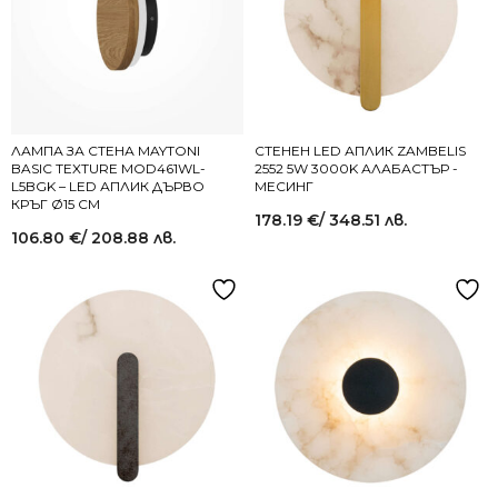
ЛАМПА ЗА СТЕНА MAYTONI
СТЕНЕН LED АПЛИК ZAMBELIS
BASIC TEXTURE MOD461WL-
2552 5W 3000K АЛАБАСТЪР -
L5BGK – LED АПЛИК ДЪРВО
МЕСИНГ
КРЪГ Ø15 СМ
178.19
€
/ 348.51 лв.
106.80
€
/ 208.88 лв.