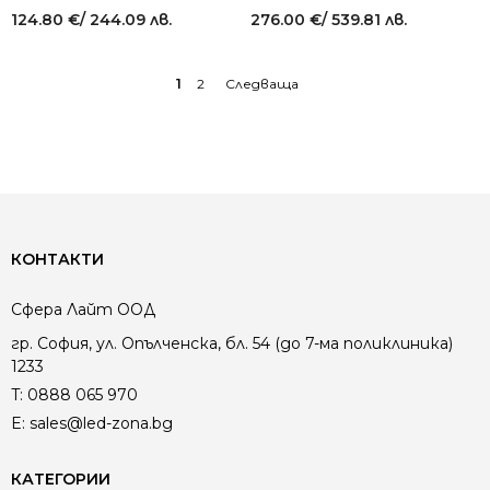
124.80
€
/ 244.09 лв.
276.00
€
/ 539.81 лв.
1
2
→
КОНТАКТИ
Сфера Лайт ООД
гр. София, ул. Опълченска, бл. 54 (до 7-ма поликлиника)
1233
T:
0888 065 970
E:
sales@led-zona.bg
КАТЕГОРИИ